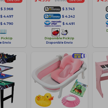
$
4.990
$
4.9
24
28
990
$
6.990
$
3.968
$
3.743
$
4.497
$
4.242
$
4.790
$
4.491
e PickUp
Disponible PickUp
e Envío
Disponible Envío