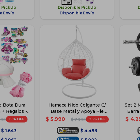
e PickUp
Disponible PickUp
e Envío
Disponible Envío
co Bota Dura
Hamaca Nido Colgante C/
Set 2 
 + Regalos -
Base Metal y Apoya Pie
Barra
co
Jardín - Blanco
$
5.990
$
4.2
15
25
590
$
7.990
$
1.643
$
4.493