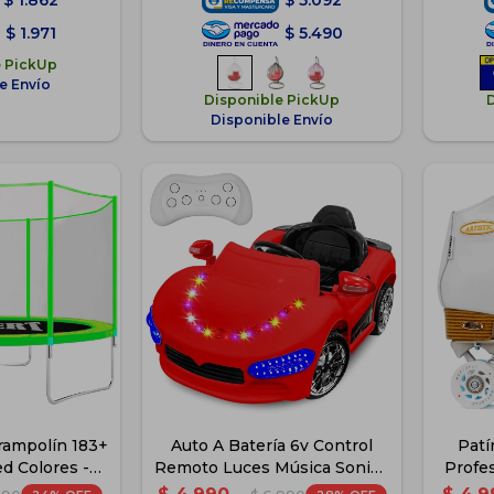
$
1.862
$
5.092
$
1.971
$
5.490
e PickUp
e Envío
Disponible PickUp
Disponible Envío
rampolín 183+
Auto A Batería 6v Control
Patí
d Colores -
Remoto Luces Música Sonido
Profe
de
- Rojo