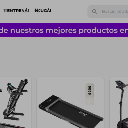
🏋️‍♂️ENTRENÁ!
🧸JUGÁ!