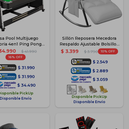
a Pool Multijuego
Sillón Reposera Mecedora
toria 4en1 Ping Pong
Respaldo Ajustable Bolsillo -
Hockey
Gris
34.990
$
3.399
$
41.990
10
$
3.790
16
$
2.549
$
31.990
$
2.889
$
31.990
$
3.059
$
34.490
Disponible PickUp
Disponible PickUp
Disponible Envío
Disponible Envío