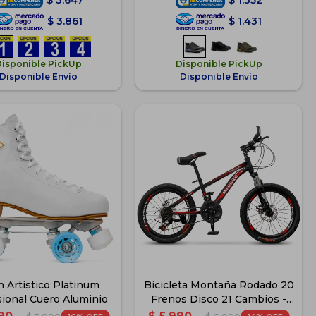
$
3.647
$
1.352
$
3.861
$
1.431
Disponible PickUp
Disponible PickUp
Disponible Envío
Disponible Envío
n Artístico Platinum
Bicicleta Montaña Rodado 20
sional Cuero Aluminio
Frenos Disco 21 Cambios -
Rojo