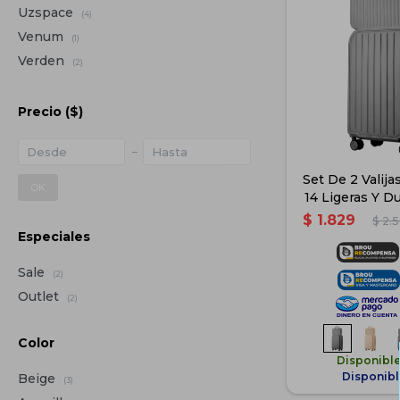
Uzspace
(4)
Venum
(1)
Verden
(2)
Precio
($)
Set De 2 Valija
OK
14 Ligeras Y Du
$
1.829
$
2.
Especiales
Sale
(2)
Outlet
(2)
Color
Disponibl
Disponibl
Beige
(3)