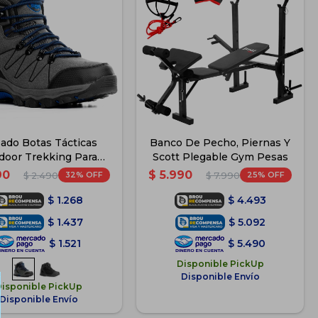
zado Botas Tácticas
Banco De Pecho, Piernas Y
door Trekking Para
Scott Plegable Gym Pesas
Hombre - Azul
90
$
5.990
32
25
$
2.490
$
7.990
$
1.268
$
4.493
$
1.437
$
5.092
$
1.521
$
5.490
Disponible PickUp
Disponible Envío
Disponible PickUp
Disponible Envío