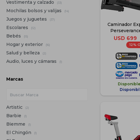
Vestimenta y calzado
(33)
Mochilas bolsos y valijas
(14)
Juegos y juguetes
(37)
Caminador Exp
Escolares
(12)
Perseverance
Bebés
Pulsómetro - 
(15)
USD
699
3.
Hogar y exterior
12
(16)
Salud y belleza
(2)
Audio, luces y cámaras
(1)
Marcas
Disponibl
Disponibl
Artistic
(2)
Barbie
(1)
Biemme
(1)
El Chingón
(1)