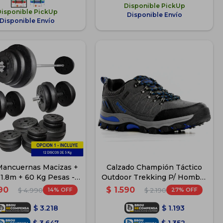
Disponible PickUp
Disponible PickUp
Disponible Envío
Disponible Envío
Mancuernas Macizas +
Calzado Champión Táctico
 1.8m + 60 Kg Pesas -
Outdoor Trekking P/ Hombre
12x5Kg
- Gris
90
$
1.590
14
27
$
4.990
$
2.190
$
3.218
$
1.193