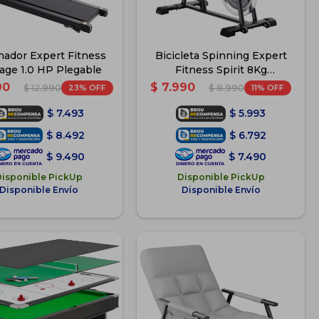
ador Expert Fitness
Bicicleta Spinning Expert
age 1.0 HP Plegable
Fitness Spirit 8Kg
Profesional Regulable
90
$
7.990
23
11
$
12.990
$
8.990
Pulsómetro - Negro-Azul
$
7.493
$
5.993
$
8.492
$
6.792
$
9.490
$
7.490
Disponible PickUp
Disponible PickUp
Disponible Envío
Disponible Envío