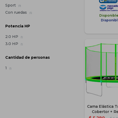
Sport
(9)
Con ruedas
(5)
Disponibl
Disponibl
Potencia HP
2.0 HP
(1)
3.0 HP
(1)
Cantidad de personas
1
(1)
Cama Elástica T
Cobertor + Re
Ver