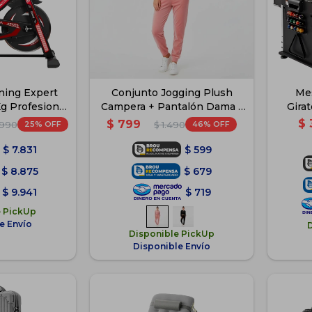
nning Expert
Conjunto Jogging Plush
Mes
Kg Profesional
Campera + Pantalón Dama -
Gira
le - 2
Rosa
$
$
799
25
46
.990
$
1.490
$
7.831
$
599
$
8.875
$
679
$
9.941
$
719
e PickUp
e Envío
Disponible PickUp
Disponible Envío