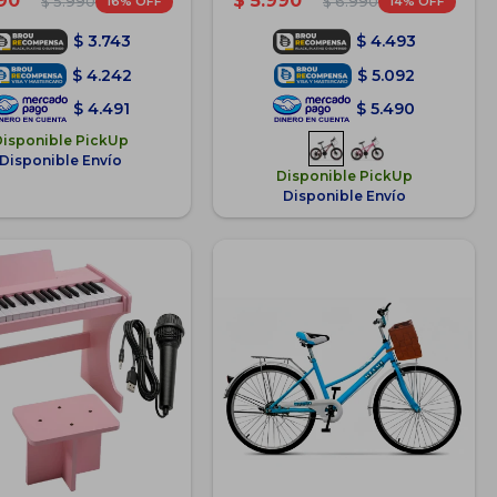
90
$
5.990
16
14
$
5.990
$
6.990
$
3.743
$
4.493
$
4.242
$
5.092
$
4.491
$
5.490
Disponible PickUp
Disponible Envío
Disponible PickUp
Disponible Envío