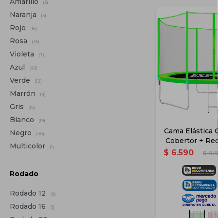
Amarillo
(3)
Naranja
(3)
Rojo
(16)
Rosa
(35)
Violeta
(7)
Azul
(40)
Verde
(12)
Marrón
(4)
Gris
(15)
Blanco
(19)
Cama Elástica 
Negro
(46)
Cobertor + Red
Multicolor
(1)
Ver
$
6.590
$
8.
Rodado
Rodado 12
(4)
Rodado 16
(1)