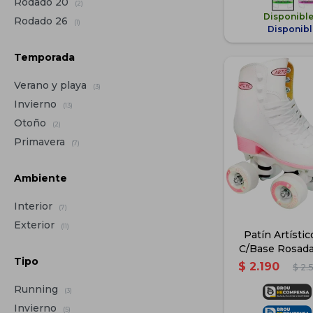
Rodado 20
(2)
Disponibl
Rodado 26
(1)
Disponibl
Temporada
Verano y playa
(3)
Invierno
(13)
Otoño
(2)
Primavera
(7)
Ambiente
Interior
(7)
Exterior
(11)
Patín Artísti
C/Base Rosada
Tipo
Blan
$
2.190
$
2.
Running
(3)
Invierno
(5)