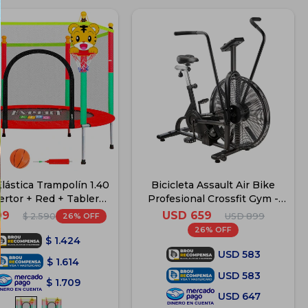
lástica Trampolín 1.40
Bicicleta Assault Air Bike
ertor + Red + Tablero
Profesional Crossfit Gym -
 + Pelota + Inflador -
Negro
USD
659
99
26
USD
899
$
2.590
Rojo
26
$
1.424
USD
583
$
1.614
USD
583
$
1.709
USD
647