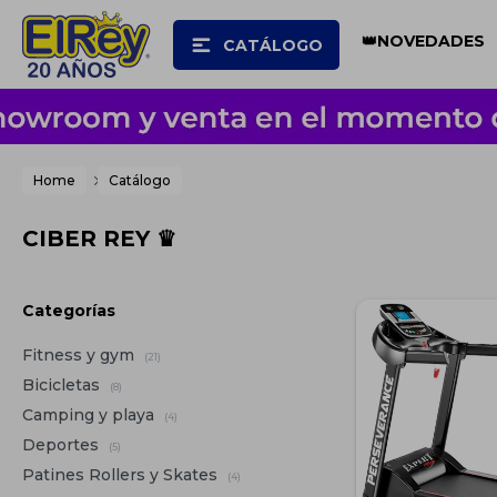
👑NOVEDADES
CATÁLOGO
Home
Catálogo
CIBER REY ♛
Categorías
Fitness y gym
(21)
Bicicletas
(8)
Camping y playa
(4)
Deportes
(5)
Patines Rollers y Skates
(4)