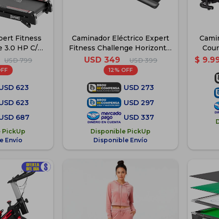
ert Fitness
Caminador Eléctrico Expert
Camin
 3.0 HP C/
Fitness Challenge Horizontal
Cour
Perseverance
Plano 2HP C/ Control -
USD
349
$
9.9
USD
799
USD
399
0
Challenge 2.0
12
USD
623
USD
273
USD
623
USD
297
USD
687
USD
337
e PickUp
Disponible PickUp
e Envío
Disponible Envío