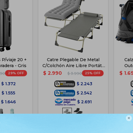
s P/viaje 20 +
Catre Plegable De Metal
Cal
radera - Gris
C/Colchón Aire Libre Portátil
Out
- Gris
$
2.990
$
1.6
29
25
590
$
3.990
$
1.372
$
2.243
$
1.555
$
2.542
$
1.646
$
2.691

e PickUp
Disponible PickUp
e Envío
Disponible Envío