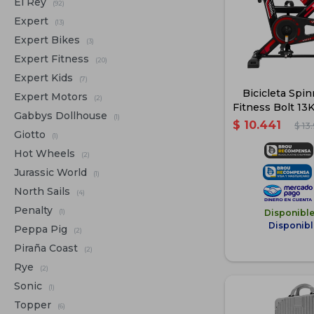
El Rey
(92)
Expert
(13)
Expert Bikes
(3)
Expert Fitness
(20)
Expert Kids
(7)
Bicicleta Spi
Expert Motors
(2)
Fitness Bolt 13
Gabbys Dollhouse
(1)
Regulab
$
10.441
$
13
Giotto
(1)
Hot Wheels
(2)
Jurassic World
(1)
North Sails
(4)
Penalty
(1)
Disponibl
Disponibl
Peppa Pig
(2)
Piraña Coast
(2)
Rye
(2)
Sonic
(1)
Topper
(6)