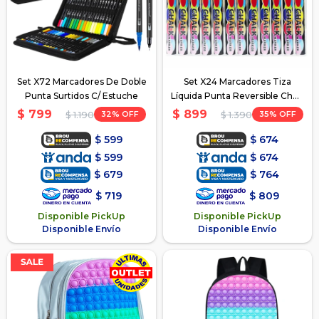
Set X72 Marcadores De Doble
Set X24 Marcadores Tiza
Punta Surtidos C/ Estuche
Líquida Punta Reversible Chalk
Neon Brillo P/ Vidrio, Papel, etc
$
799
$
899
32
35
$
1.190
$
1.390
$
599
$
674
$
599
$
674
$
679
$
764
$
719
$
809
Disponible PickUp
Disponible PickUp
Disponible Envío
Disponible Envío