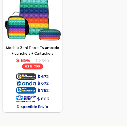
Mochila 3en1 Pop It Estampado
+ Lunchera + Cartuchera
$
896
$
2.390
62
$
672
$
672
$
762
$
806
Disponible Envío