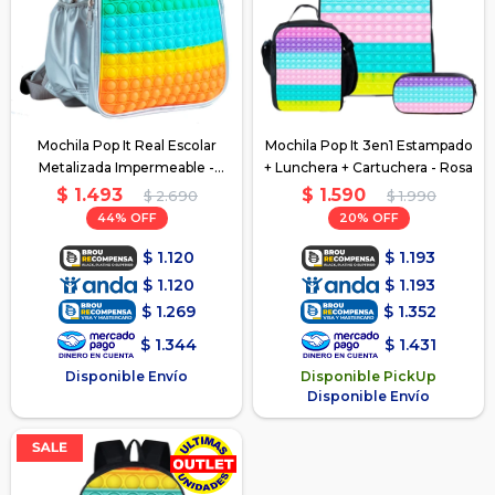
Mochila Pop It Real Escolar
Mochila Pop It 3en1 Estampado
Metalizada Impermeable -
+ Lunchera + Cartuchera - Rosa
Metalizada-Multicolor
$
1.493
$
1.590
$
2.690
$
1.990
44
20
$
1.120
$
1.193
$
1.120
$
1.193
$
1.269
$
1.352
$
1.344
$
1.431
Disponible Envío
Disponible PickUp
Disponible Envío