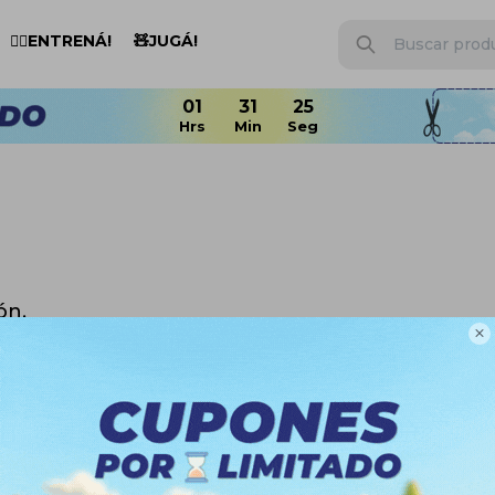
🏋️‍♂️ENTRENÁ!
🧸JUGÁ!
ón.

n otras secciones de nuestro catálogo.