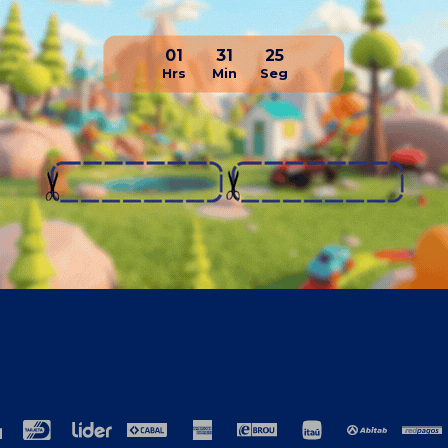
01
31
25
resa
Compra
ros
Como comprar
cto
Términos y condiciones generales
ción
TyC Promociones Medios de Pago
ja con nosotros
Garantías
encias laborales