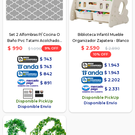
Set 2 Alfombras P/ Cocina O
Biblioteca Infantil Mueble
Baño Pvc Tatami Acolchado -
Organizador Zapatera - Blanco
Gris
$
2.590
$
990
9
$
2.890
$
1.090
10
$
743
$
1.943
$
743
$
1.943
$
842
$
2.202
$
891
$
2.331
Disponible PickUp
Disponible PickUp
Disponible Envío
Disponible Envío