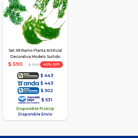
Set X6 Ramo Planta Artificial
Decorativa Modelo Surtido
$
590
40
$
990
$
443
$
443
$
502
$
531
Disponible PickUp
Disponible Envío