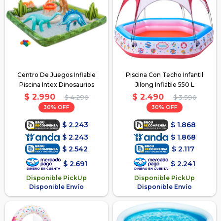
Centro De Juegos Inflable
Piscina Con Techo Infantil
Piscina Intex Dinosaurios
Jilong Inflable 550 L
$
2.990
$
2.490
$
4.290
$
3.590
30
30
$
2.243
$
1.868
$
2.243
$
1.868
$
2.542
$
2.117
$
2.691
$
2.241
Disponible PickUp
Disponible PickUp
Disponible Envío
Disponible Envío