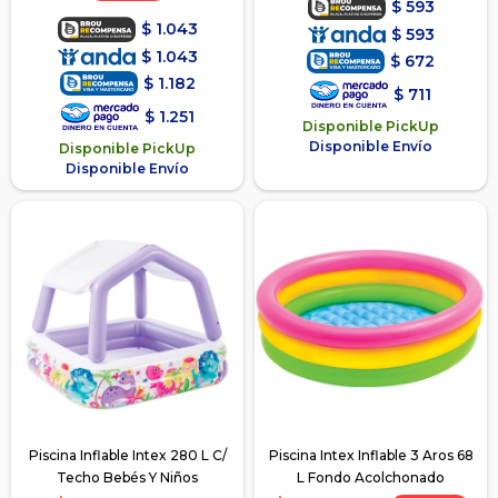
$
593
$
1.043
$
593
$
1.043
$
672
$
1.182
$
711
$
1.251
Disponible PickUp
Disponible Envío
Disponible PickUp
Disponible Envío
Piscina Inflable Intex 280 L C/
Piscina Intex Inflable 3 Aros 68
Techo Bebés Y Niños
L Fondo Acolchonado