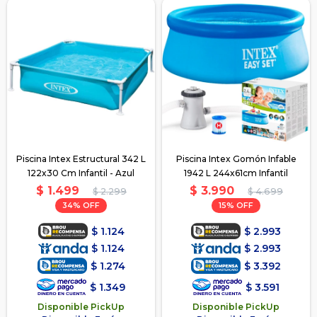
Piscina Intex Estructural 342 L
Piscina Intex Gomón Infable
122x30 Cm Infantil - Azul
1942 L 244x61cm Infantil
$
1.499
$
3.990
$
2.299
$
4.699
34
15
$
1.124
$
2.993
$
1.124
$
2.993
$
1.274
$
3.392
$
1.349
$
3.591
Disponible PickUp
Disponible PickUp