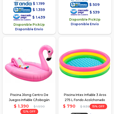
$
1.199
$
509
$
1.359
$
539
$
1.439
Disponible PickUp
Disponible Envío
Disponible PickUp
Disponible Envío
Piscina Jilong Centro De
Piscina Intex Inflable 3 Aros
Juegos Inflable C/tobogán
275 L Fondo Acolchonado
$
1.390
$
790
$
1.590
15
$
939
12