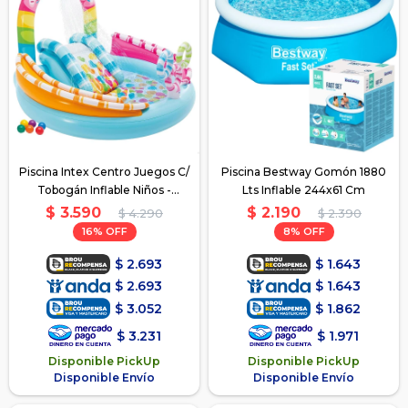
Piscina Intex Centro Juegos C/
Piscina Bestway Gomón 1880
Tobogán Inflable Niños -
Lts Inflable 244x61 Cm
multicolor
$
3.590
$
2.190
$
4.290
$
2.390
16
8
$
2.693
$
1.643
$
2.693
$
1.643
$
3.052
$
1.862
$
3.231
$
1.971
Disponible PickUp
Disponible PickUp
Disponible Envío
Disponible Envío