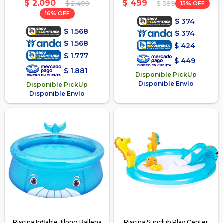
$
2.090
$
499
$
2.499
15
$
589
16
$
374
$
1.568
$
374
$
1.568
$
424
$
1.777
$
449
$
1.881
Disponible PickUp
Disponible Envío
Disponible PickUp
Disponible Envío
Piscina Inflable Jilong Ballena
Piscina Sunclub Play Center