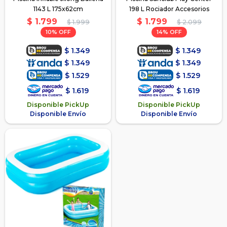
1143 L 175x62cm
198 L Rociador Accesorios
$
1.799
$
1.799
$
1.999
$
2.099
10
14
$
1.349
$
1.349
$
1.349
$
1.349
$
1.529
$
1.529
$
1.619
$
1.619
Disponible PickUp
Disponible PickUp
Disponible Envío
Disponible Envío