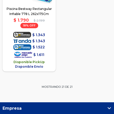
Piscina Bestway Rectangular
Inflable 778 L 262x175Cm
$
1.790
$
2.199
18
$
1.343
$
1.343
$
1.522
$
1.611
Disponible PickUp
Disponible Envío
MOSTRANDO
21
DE
21
Empresa