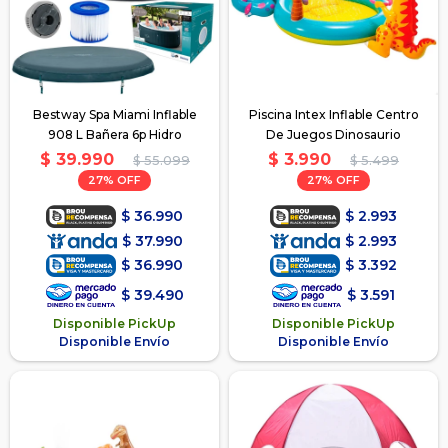
Bestway Spa Miami Inflable
Piscina Intex Inflable Centro
908 L Bañera 6p Hidro
De Juegos Dinosaurio
$
39.990
$
3.990
$
55.099
$
5.499
27
27
$
36.990
$
2.993
$
37.990
$
2.993
$
36.990
$
3.392
$
39.490
$
3.591
Disponible PickUp
Disponible PickUp
Disponible Envío
Disponible Envío