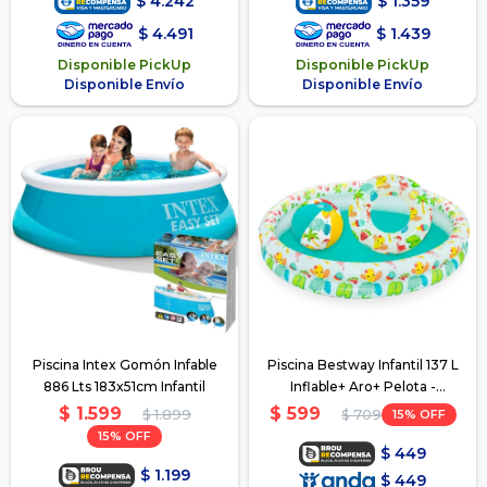
$
4.242
$
1.359
$
4.491
$
1.439
Disponible PickUp
Disponible PickUp
Disponible Envío
Disponible Envío
Piscina Intex Gomón Infable
Piscina Bestway Infantil 137 L
886 Lts 183x51cm Infantil
Inflable+ Aro+ Pelota -
Multicolor
$
1.599
$
599
$
1.899
15
$
709
15
$
449
$
1.199
$
449