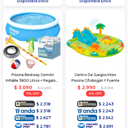
Disponible Envío
Disponible Envío
Piscina Bestway Gomón
Centro De Juegos Intex
Inflable 3800 Litros + Regalos -
Piscina C/tobogán Y Fuente
Azul
$
3.090
$
2.990
$
3.490
$
3.199
11
6
$
2.318
$
2.243
$
2.318
$
2.243
$
2.627
$
2.542
$
2.781
$
2.691