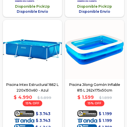
Disponible PickUp
Disponible PickUp
Disponible Envío
Disponible Envío
Piscina Intex Estructural 1662 L
Piscina Jilong Gomón Inflable
220x150x60 - Azul
815 L 262x175x50cm
$
4.990
$
1.599
$
5.899
$
1.899
15
15
$
3.743
$
1.199
$
3.743
$
1.199