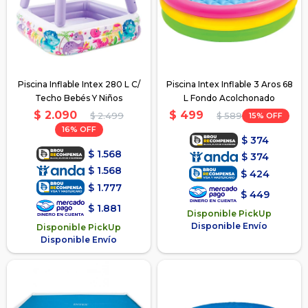
Piscina Inflable Intex 280 L C/
Piscina Intex Inflable 3 Aros 68
Techo Bebés Y Niños
L Fondo Acolchonado
$
2.090
$
499
$
2.499
15
$
589
16
$
374
$
1.568
$
374
$
1.568
$
424
$
1.777
$
449
$
1.881
Disponible PickUp
Disponible Envío
Disponible PickUp
Disponible Envío