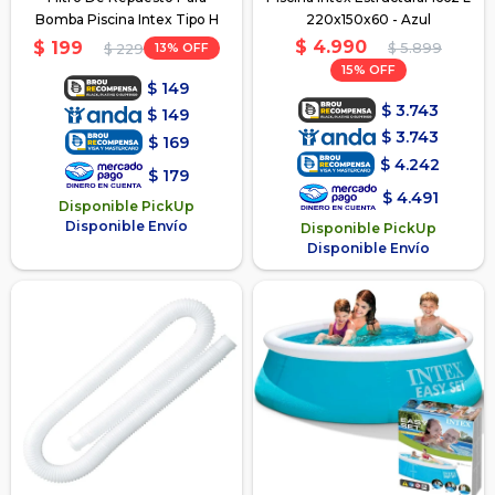
Bomba Piscina Intex Tipo H
220x150x60 - Azul
$
4.990
$
199
13
$
5.899
$
229
15
$
149
$
3.743
$
149
$
3.743
$
169
$
4.242
$
179
$
4.491
Disponible PickUp
Disponible Envío
Disponible PickUp
Disponible Envío