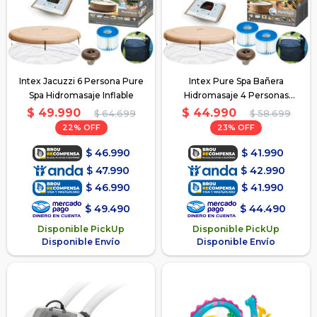
Intex Jacuzzi 6 Persona Pure
Intex Pure Spa Bañera
Spa Hidromasaje Inflable
Hidromasaje 4 Personas
Inflable
$
49.990
$
44.990
$
64.699
$
58.699
22
23
$
46.990
$
41.990
$
47.990
$
42.990
$
46.990
$
41.990
$
49.490
$
44.490
Disponible PickUp
Disponible PickUp
Disponible Envío
Disponible Envío