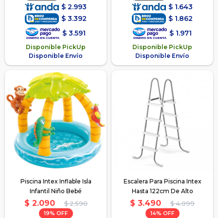
$
2.993
$
1.643
$
3.392
$
1.862
$
3.591
$
1.971
Disponible PickUp
Disponible PickUp
Disponible Envío
Disponible Envío
Piscina Intex Inflable Isla
Escalera Para Piscina Intex
Infantil Niño Bebé
Hasta 122cm De Alto
$
2.090
$
3.490
$
2.590
$
4.099
19
14