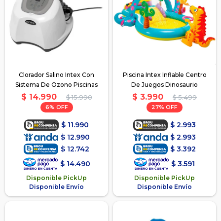
Clorador Salino Intex Con
Piscina Intex Inflable Centro
Sistema De Ozono Piscinas
De Juegos Dinosaurio
$
14.990
$
3.990
$
15.990
$
5.499
6
27
$
11.990
$
2.993
$
12.990
$
2.993
$
12.742
$
3.392
$
14.490
$
3.591
Disponible PickUp
Disponible PickUp
Disponible Envío
Disponible Envío