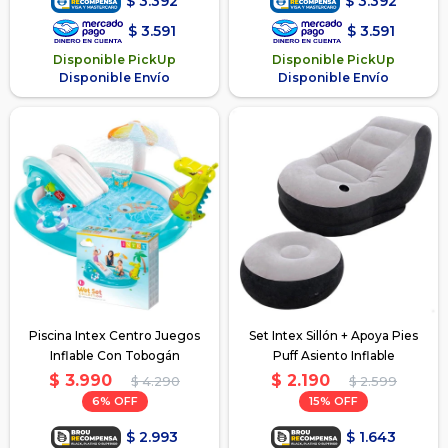
$
3.392
$
3.392
$
3.591
$
3.591
Disponible PickUp
Disponible PickUp
Disponible Envío
Disponible Envío
Piscina Intex Centro Juegos
Set Intex Sillón + Apoya Pies
Inflable Con Tobogán
Puff Asiento Inflable
$
3.990
$
2.190
$
4.290
$
2.599
6
15
$
2.993
$
1.643