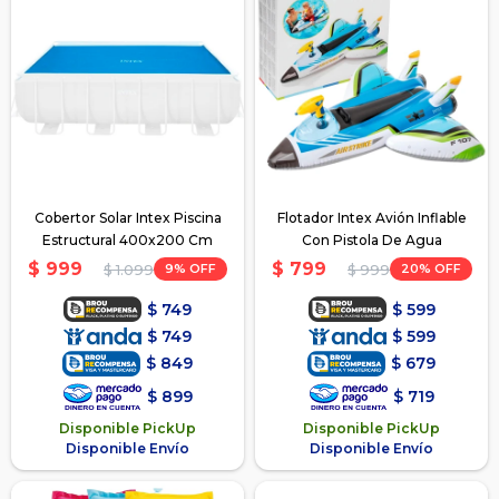
Cobertor Solar Intex Piscina
Flotador Intex Avión Inflable
Estructural 400x200 Cm
Con Pistola De Agua
$
999
$
799
9
20
$
1.099
$
999
$
749
$
599
$
749
$
599
$
849
$
679
$
899
$
719
Disponible PickUp
Disponible PickUp
Disponible Envío
Disponible Envío