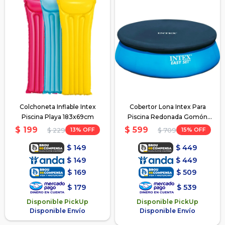
Colchoneta Inflable Intex
Cobertor Lona Intex Para
Piscina Playa 183x69cm
Piscina Redonada Gomón
305Cm
$
199
$
599
13
15
$
229
$
709
$
149
$
449
$
149
$
449
$
169
$
509
$
179
$
539
Disponible PickUp
Disponible PickUp
Disponible Envío
Disponible Envío