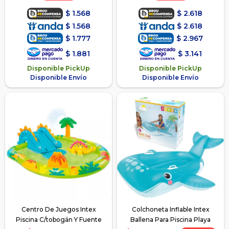
$
1.568
$
2.618
$
1.568
$
2.618
$
1.777
$
2.967
$
1.881
$
3.141
Disponible PickUp
Disponible PickUp
Disponible Envío
Disponible Envío
Centro De Juegos Intex
Colchoneta Inflable Intex
Piscina C/tobogán Y Fuente
Ballena Para Piscina Playa