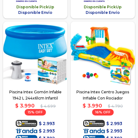
Disponible PickUp
Disponible PickUp
Disponible Envío
Disponible Envío
Piscina Intex Gomón Infable
Piscina Intex Centro Juegos
1942 L 244x61cm Infantil
Inflable Con Rociador
$
3.990
$
3.990
$
4.699
$
4.790
15
16
$
2.993
$
2.993
$
2.993
$
2.993