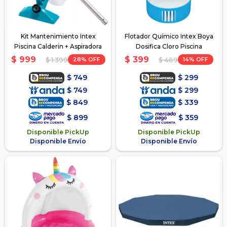
Kit Mantenimiento Intex
Flotador Químico Intex Boya
Piscina Calderin + Aspiradora
Dosifica Cloro Piscina
$
999
$
399
28
14
$
1.399
$
469
$
749
$
299
$
749
$
299
$
849
$
339
$
899
$
359
Disponible PickUp
Disponible PickUp
Disponible Envío
Disponible Envío