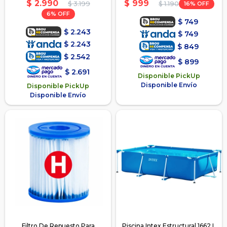
$
2.990
$
999
$
3.199
16
$
1.190
6
$
749
$
2.243
$
749
$
2.243
$
849
$
2.542
$
899
$
2.691
Disponible PickUp
Disponible Envío
Disponible PickUp
Disponible Envío
Filtro De Repuesto Para
Piscina Intex Estructural 1662 L