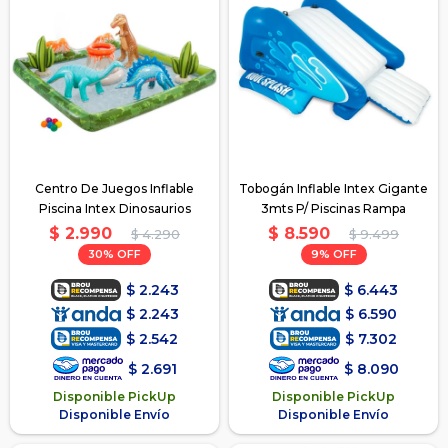
Centro De Juegos Inflable
Tobogán Inflable Intex Gigante
Piscina Intex Dinosaurios
3mts P/ Piscinas Rampa
$
2.990
$
8.590
$
4.290
$
9.499
30
9
$
2.243
$
6.443
$
2.243
$
6.590
$
2.542
$
7.302
$
2.691
$
8.090
Disponible PickUp
Disponible PickUp
Disponible Envío
Disponible Envío