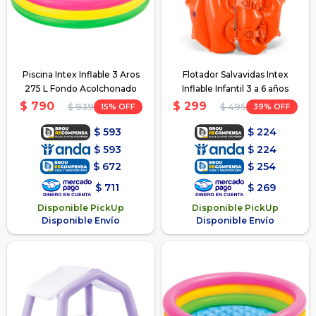
Piscina Intex Inflable 3 Aros
Flotador Salvavidas Intex
275 L Fondo Acolchonado
Inflable Infantil 3 a 6 años
$
790
$
299
15
39
$
939
$
495
$
593
$
224
$
593
$
224
$
672
$
254
$
711
$
269
Disponible PickUp
Disponible PickUp
Disponible Envío
Disponible Envío