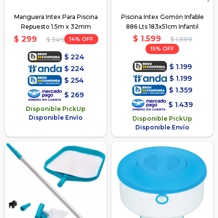
Manguera Intex Para Piscina
Piscina Intex Gomón Infable
Repuesto 1.5m x 32mm
886 Lts 183x51cm Infantil
$
1.599
$
299
14
$
1.899
$
349
15
$
224
$
1.199
$
224
$
1.199
$
254
$
1.359
$
269
$
1.439
Disponible PickUp
Disponible Envío
Disponible PickUp
Disponible Envío