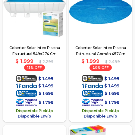
Cobertor Solar Intex Piscina
Cobertor Solar Intex Piscina
Estructural 549x274 Cm
Estructural Gomón 457Cm
$
1.999
$
1.999
$
2.299
$
2.499
13
20
$
1.499
$
1.499
$
1.499
$
1.499
$
1.699
$
1.699
$
1.799
$
1.799
Disponible PickUp
Disponible PickUp
Disponible Envío
Disponible Envío