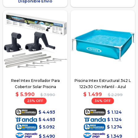
Disponible Envío
Reel Intex Enrollador Para
Piscina Intex Estructural 342 L
Cobertor Solar Piscina
122x30 Cm Infantil - Azul
$
5.990
$
1.499
$
7.990
$
2.299
25
34
$
4.493
$
1.124
$
4.493
$
1.124
$
5.092
$
1.274
$
5.490
$
1.349