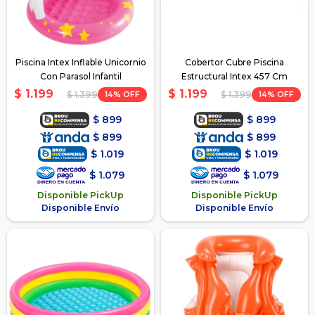
Piscina Intex Inflable Unicornio
Cobertor Cubre Piscina
Con Parasol Infantil
Estructural Intex 457 Cm
$
1.199
$
1.199
14
14
$
1.399
$
1.399
$
899
$
899
$
899
$
899
$
1.019
$
1.019
$
1.079
$
1.079
Disponible PickUp
Disponible PickUp
Disponible Envío
Disponible Envío