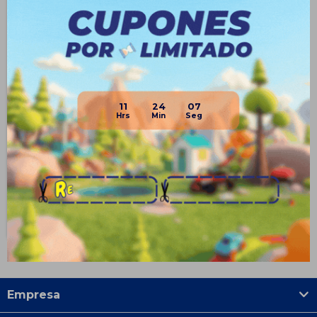
Vehículo Armable Juguete
11
24
07
Destornillador Eléctrico Sonido
- Grua
$
790
27
$
1.090
$
593
$
672
$
711
Disponible PickUp
Disponible Envío
Empresa