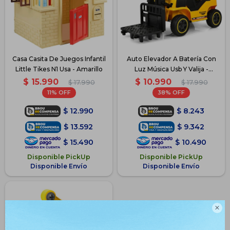
Casa Casita De Juegos Infantil
Auto Elevador A Batería Con
Little Tikes N1 Usa - Amarillo
Luz Música Usb Y Valija -
Amarillo
$
15.990
$
10.990
$
17.990
$
17.990
11
38
$
12.990
$
8.243
$
13.592
$
9.342
$
15.490
$
10.490
Disponible PickUp
Disponible PickUp
Disponible Envío
Disponible Envío
