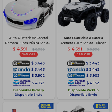
Auto A Batería 6v Control
Auto Cuatriciclo A Bateria
Remoto Luces Música Sonido -
Arenero Luz Y Sonido - Blanco
Blanco
$
4.591
$
4.591
$
6.990
$
6.990
34
34
$
3.443
$
3.443
$
3.443
$
3.443
$
3.902
$
3.902
$
4.132
$
4.132
Disponible PickUp
Disponible PickUp
Disponible Envío
Disponible Envío