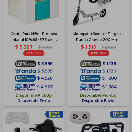
Casita Para Niños Europea
Monopatin Scooter Plegable
Infantil 109x95x87.5 cm -
Rueda Grande 200 Mm -
Blanco
Blanco
$
5.327
$
1.515
$
7.990
$
2.990
33
49
$
3.995
$
1.136
$
3.995
$
1.136
$
4.528
$
1.288
$
4.827
$
1.364
Disponible PickUp
Disponible PickUp
Disponible Envío
Disponible Envío