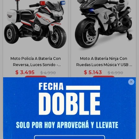
Moto Policía A Batería Con
Moto A Batería Ninja Con
Reversa, Luces Sonido -
Ruedas Luces Música Y USB -
Blanco
Blanco
$
3.495
$
5.143
$
4.990
$
6.990
29
26

$
2.621
$
3.857
$
2.621
$
3.857
$
2.971
$
4.372
$
3.146
$
4.643
Disponible PickUp
Disponible PickUp
Disponible Envío
Disponible Envío