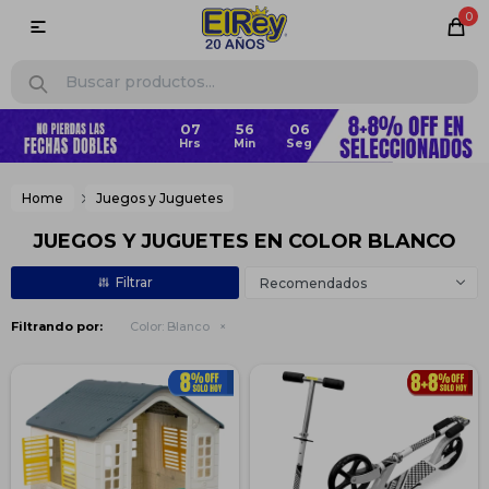
0

07
56
06
Home
Juegos y Juguetes
JUEGOS Y JUGUETES EN COLOR BLANCO
Recomendados
Filtrando por:
Color:
Blanco