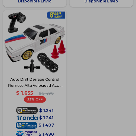
Disponible Envío
Disponible Envío
Auto Drift Derrape Control
Remoto Alta Velocidad Acc -
Blanco
$
1.655
$
2.490
33
$
1.241
$
1.241
$
1.407
$
1.490