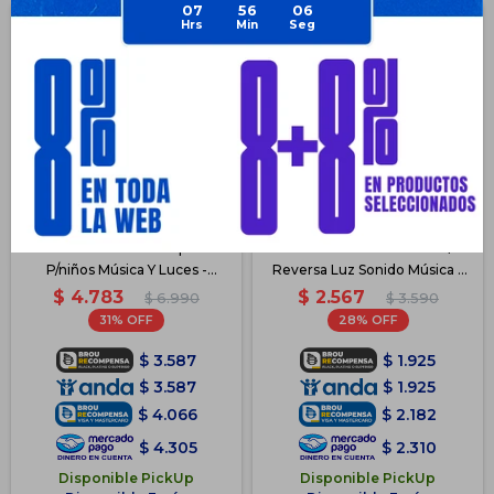
07
56
06
Moto A Batería Pro Deportiva
Moto A Batería Triciclo C/
P/niños Música Y Luces -
Reversa Luz Sonido Música -
Blanco
Blanco
$
4.783
$
2.567
$
6.990
$
3.590
31
28
$
3.587
$
1.925
$
3.587
$
1.925
$
4.066
$
2.182
$
4.305
$
2.310
Disponible PickUp
Disponible PickUp