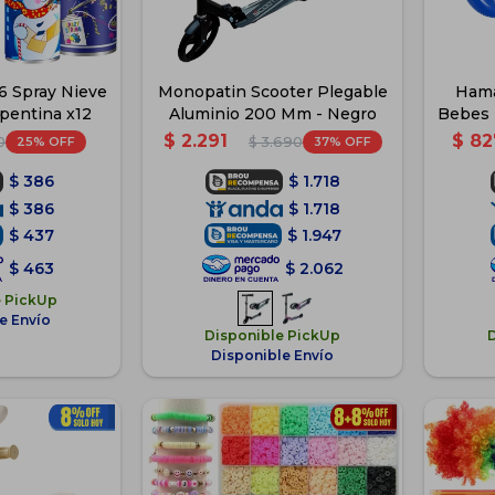
46 Spray Nieve
Monopatin Scooter Plegable
Hama
pentina x12
Aluminio 200 Mm - Negro
Bebes 
$
2.291
$
82
25
37
0
$
3.690
$
386
$
1.718
$
386
$
1.718
$
437
$
1.947
$
463
$
2.062
e PickUp
e Envío
Disponible PickUp
Disponible Envío