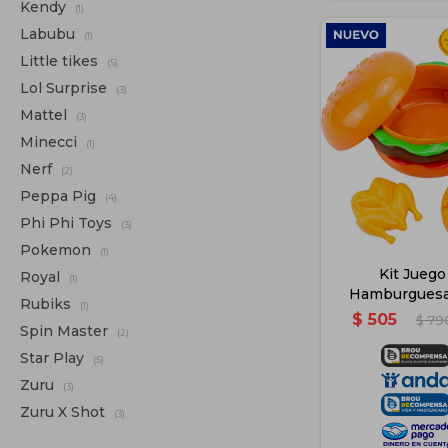
Kendy
(1)
Labubu
(1)
Little tikes
(5)
Lol Surprise
(3)
Mattel
(3)
Minecci
(1)
Nerf
(2)
Peppa Pig
(4)
Phi Phi Toys
(3)
Pokemon
(1)
Kit Juego
Royal
(1)
Hamburguesa
Rubiks
(1)
Acceso
$
505
$
79
Spin Master
(2)
Star Play
(5)
Zuru
(3)
Zuru X Shot
(3)