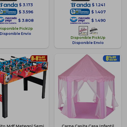
$
3.173
$
1.241
$
3.596
$
1.407
$
3.808
$
1.490
Disponible PickUp
Disponible Envío
Disponible PickUp
Disponible Envío
ito Mdf Metegol Semi
Carpa Casita Casa Infantil