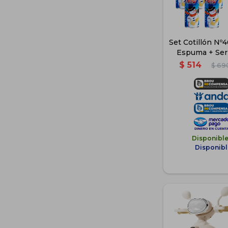
Set Cotillón Nº
Espuma + Ser
$
514
$
69
Disponibl
Disponibl