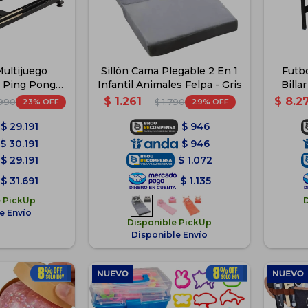
ultijuego
Sillón Cama Plegable 2 En 1
Futb
1 Ping Pong
Infantil Animales Felpa - Gris
Billa
ey
$
1.261
$
8.2
23
29
.990
$
1.790
$
29.191
$
946
$
30.191
$
946
$
29.191
$
1.072
$
31.691
$
1.135
e PickUp
e Envío
Disponible PickUp
Disponible Envío