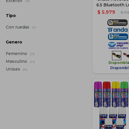
Exterior
(49)
6.5 Bluetooth L
Grafi
$
5.979
$
7.
Tipo
Con ruedas
(17)
Genero
Femenino
(29)
Masculino
(24)
Disponibl
Disponibl
Unisex
(83)