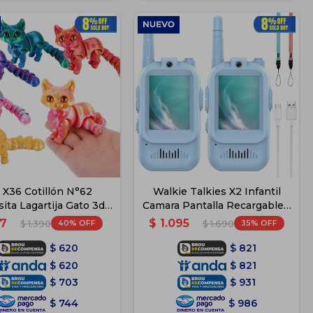
 X36 Cotillón N°62
Walkie Talkies X2 Infantil
ita Lagartija Gato 3d -
Camara Pantalla Recargable -
Gato
Celeste
7
$
1.095
40
35
$
1.390
$
1.690
$
620
$
821
$
620
$
821
$
703
$
931
$
744
$
986