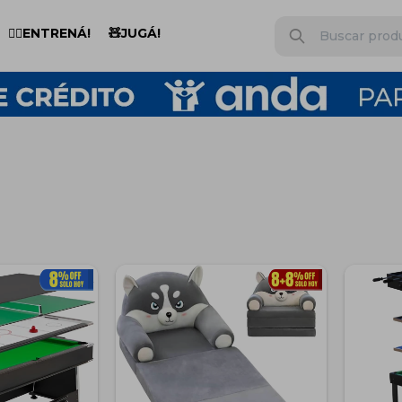
🏋️‍♂️ENTRENÁ!
🧸JUGÁ!