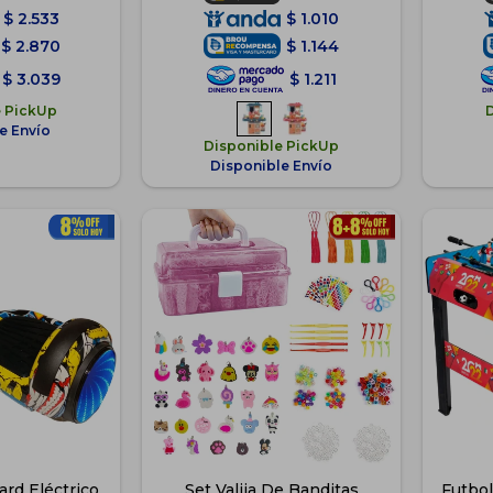
$
2.533
$
1.010
$
2.870
$
1.144
$
3.039
$
1.211
e PickUp
e Envío
Disponible PickUp
Disponible Envío
rd Eléctrico
Set Valija De Banditas
Futbol