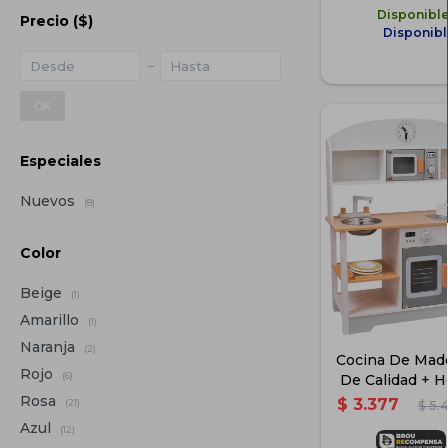
Disponibl
Precio
($)
Disponibl
OK
Especiales
Nuevos
(8)
Color
Beige
(1)
Amarillo
(1)
Naranja
(2)
Cocina De Mad
Rojo
(6)
De Calidad + H
Rosa
$
3.377
(21)
$
5.
Azul
(12)