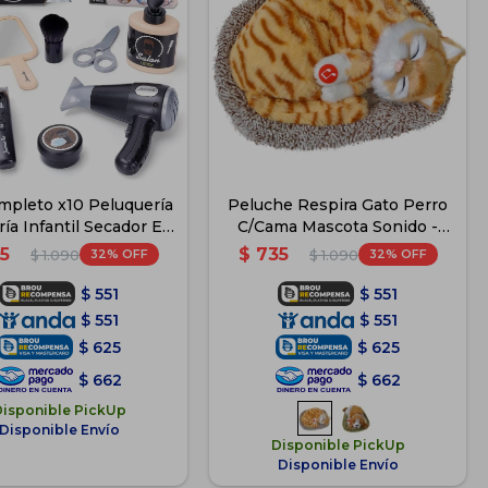
mpleto x10 Peluquería
Peluche Respira Gato Perro
ía Infantil Secador El
C/Cama Mascota Sonido -
Rey
Gato
5
$
735
32
32
$
1.090
$
1.090
$
551
$
551
$
551
$
551
$
625
$
625
$
662
$
662
Disponible PickUp
Disponible Envío
Disponible PickUp
Disponible Envío