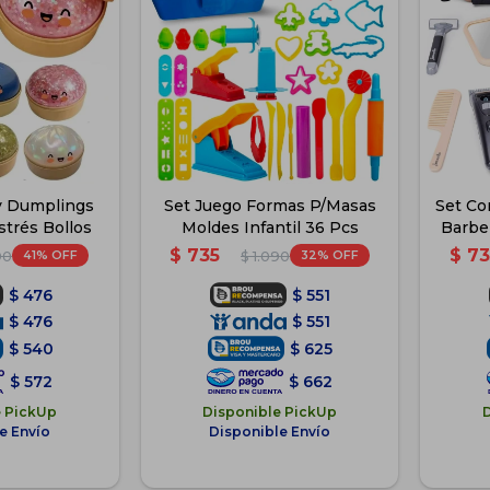
y Dumplings
Set Juego Formas P/Masas
Set Co
strés Bollos
Moldes Infantil 36 Pcs
Barber
$
735
$
73
41
32
90
$
1.090
$
476
$
551
$
476
$
551
$
540
$
625
$
572
$
662
e PickUp
Disponible PickUp
e Envío
Disponible Envío