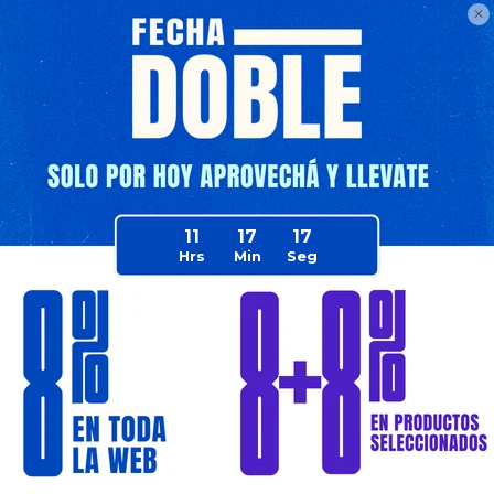

e PickUp
Disponible PickUp
e Envío
Disponible Envío
11
17
15
era Completa
Set De Cocina Completa De
Escri
orno + Micro
42piezas C/Música 63x45cm -
Jugue
Azul
$
1.346
$
4.2
38
35
490
$
2.099
$
2.533
$
1.010