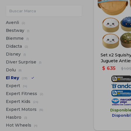
Avenli
(2)
Bestway
(1)
Biemme
(1)
Didacta
(2)
Disney
Set x2 Squish
(1)
Juguete Antie
Diver Surprise
(1)
$
635
$
1.0
Dolu
(8)
El Rey
(291)
Expert
(14)
Expert Fitness
(2)
Expert Kids
(24)
Expert Motors
Disponibl
(16)
Disponibl
Hasbro
(3)
Hot Wheels
(4)