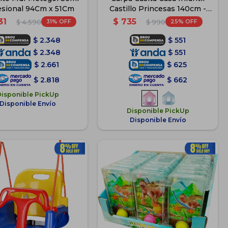
esional 94Cm x 51Cm
Castillo Princesas 140cm -
Rosa
31
$
735
31
25
$
4.590
$
990
$
2.348
$
551
$
2.348
$
551
$
2.661
$
625
$
2.818
$
662
Disponible PickUp
Disponible Envío
Disponible PickUp
Disponible Envío