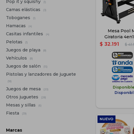
Pop it y squishy
(1)
Camas elásticas
(3)
Toboganes
(1)
Hamacas
(4)
Mesa Pool M
Casitas infantiles
(4)
Giratoria 4en
Pelotas
Hock
(1)
$
32.191
$
41
Juegos de playa
(8)
Vehículos
(8)
Juegos de salón
(15)
Pistolas y lanzadores de juguete
(18)
Disponibl
Juegos de mesa
(20)
Disponibl
Otros juguetes
(28)
Mesas y sillas
(6)
Fiesta
(39)
Marcas