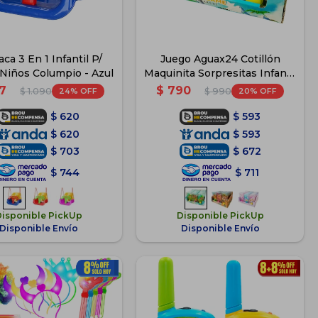
ca 3 En 1 Infantil P/
Juego Aguax24 Cotillón
Niños Columpio - Azul
Maquinita Sorpresitas Infantil
- Dino
7
$
790
24
20
$
1.090
$
990
$
620
$
593
$
620
$
593
$
703
$
672
$
744
$
711
Disponible PickUp
Disponible PickUp
Disponible Envío
Disponible Envío