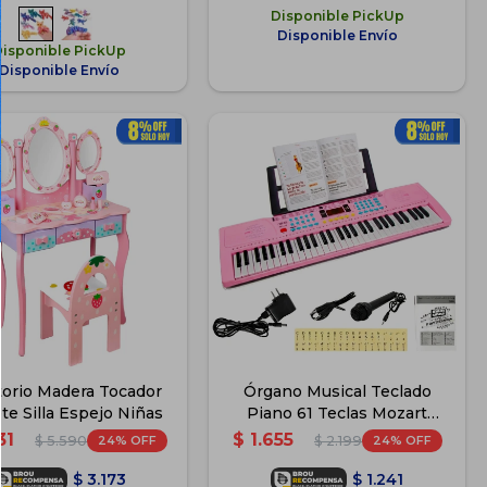
Disponible PickUp
Disponible Envío
Disponible PickUp
Disponible Envío
torio Madera Tocador
Órgano Musical Teclado
te Silla Espejo Niñas
Piano 61 Teclas Mozart
Español - Rosa
31
$
1.655
24
24
$
5.590
$
2.199
$
3.173
$
1.241