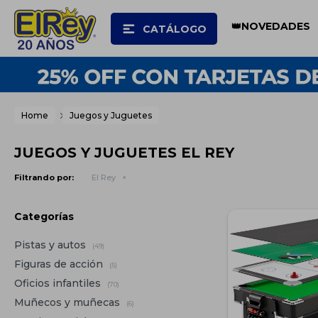
👑NOVEDADES
CATÁLOGO
Home
Juegos y Juguetes
JUEGOS Y JUGUETES EL REY
Filtrando por:
El Rey
Categorías
Pistas y autos
(49)
Figuras de acción
(5)
Oficios infantiles
(70)
Muñecos y muñecas
(6)