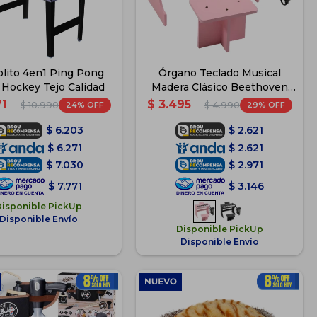
olito 4en1 Ping Pong
Órgano Teclado Musical
r Hockey Tejo Calidad
Madera Clásico Beethoven
Niño - Rosa
71
$
3.495
24
29
$
10.990
$
4.990
$
6.203
$
2.621
$
6.271
$
2.621
$
7.030
$
2.971
$
7.771
$
3.146
Disponible PickUp
Disponible Envío
Disponible PickUp
Disponible Envío