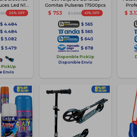
uces Led N1 -
Gomitas Pulseras 17500pcs
Prof
ti
$
753
$
3.1
25
41
990
$
1.290
$
4.484
$
565
$
4.484
$
565
$
5.082
$
640
$
5.479
$
678
Disponible PickUp
Disponible Envío
e PickUp
e Envío