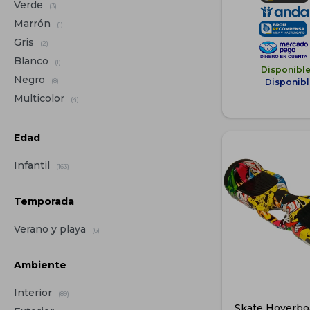
Verde
(3)
Marrón
(1)
Gris
(2)
Blanco
(1)
Disponibl
Negro
Disponibl
(8)
Multicolor
(4)
Edad
Infantil
(163)
Temporada
Verano y playa
(6)
Ambiente
Interior
(89)
Skate Hoverboa