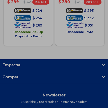
Azul
$
299
$
390
14
20
$
349
$
490
$
224
$
293
$
254
$
332
$
269
$
351
Disponible PickUp
Disponible Envío
Disponible Envío
Empresa
Compra
Newsletter
¡Suscribite y recibí todas nuestras novedades!