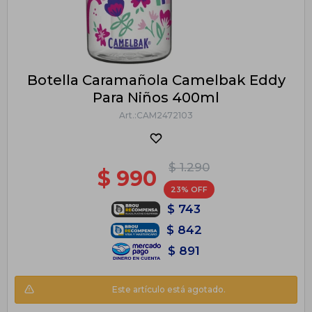
Botella Caramañola Camelbak Eddy
Para Niños 400ml
CAM2472103
$
1.290
$
990
23
$
743
$
842
$
891
Este artículo está agotado.