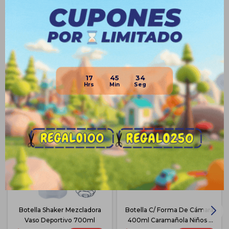
Envíos
Medios de pago
17
45
33
Productos que te pueden interesar
Botella Shaker Mezcladora
Botella C/ Forma De Cámara
Vaso Deportivo 700ml
400ml Caramañola Niños -