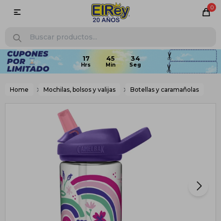
0

17
45
33
Home
Mochilas, bolsos y valijas
Botellas y caramañolas