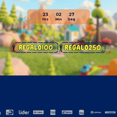
23
02
26
resa
Compra
ros
Como comprar
cto
Términos y condiciones generales
ción
TyC Promociones Medios de Pago
ja con nosotros
Garantías
encias laborales