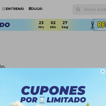
🏋️‍♂️ENTRENÁ!
🧸JUGÁ!
23
02
26
ón.

n otras secciones de nuestro catálogo.