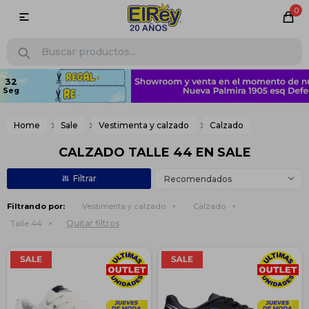
0

Home
Sale
Vestimenta y calzado
Calzado
CALZADO TALLE 44 EN SALE
Recomendados
Filtrando por:
Vestimenta y calzado
Calzado
Quitar filtros
Talle 44