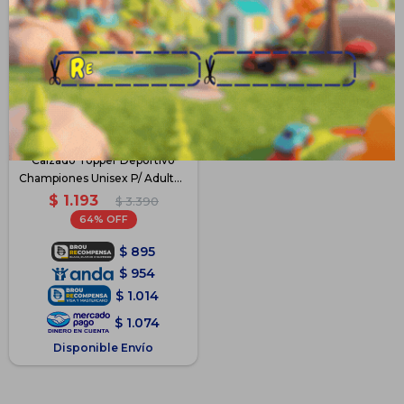
Calzado Topper Deportivo
Championes Unisex P/ Adulto -
Gris2
$
1.193
$
3.390
64
$
895
$
954
$
1.014
$
1.074
Disponible Envío