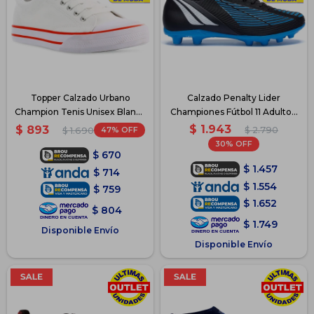
Topper Calzado Urbano
Calzado Penalty Lider
Champion Tenis Unisex Blanco
Championes Fútbol 11 Adulto -
- Blanco
Azul
$
1.943
$
893
47
$
2.790
$
1.690
30
$
670
$
1.457
$
714
$
1.554
$
759
$
1.652
$
804
$
1.749
Disponible Envío
Disponible Envío