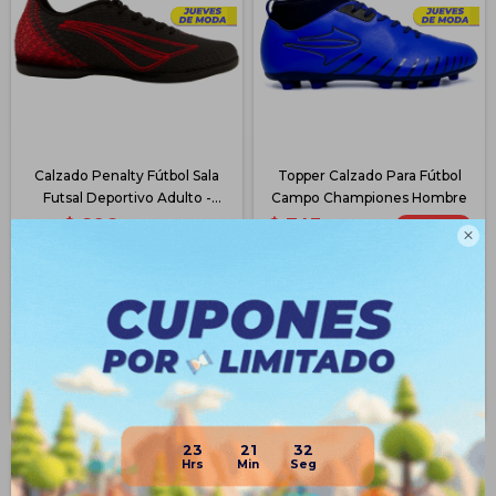
Calzado Penalty Fútbol Sala
Topper Calzado Para Fútbol
Futsal Deportivo Adulto -
Campo Championes Hombre
Negro
$
896
$
743
$
2.390
71
$
2.590

62
$
557
$
672
$
594
$
717
$
632
$
762
$
669
$
806
Disponible Envío
Disponible Envío
23
21
32