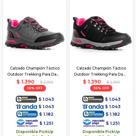
Calzado Champión Táctico
Calzado Champión Táctico
Outdoor Trekking Para Dama
Outdoor Trekking Para Dama
- Gris
- Negro
$
1.390
$
1.390
$
2.190
$
2.190
36
36
$
1.043
$
1.043
$
1.043
$
1.043
$
1.182
$
1.182
$
1.251
$
1.251
Disponible PickUp
Disponible PickUp