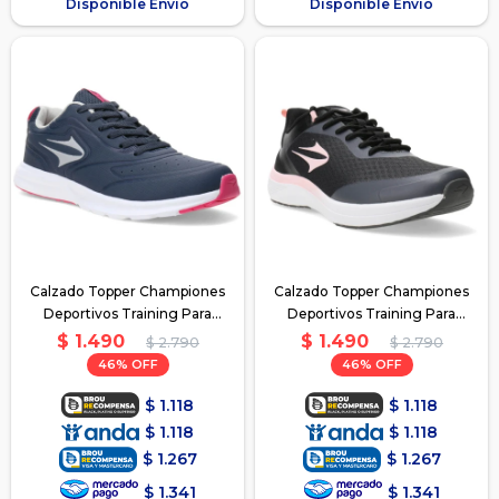
Disponible Envío
Disponible Envío
Calzado Topper Championes
Calzado Topper Championes
Deportivos Training Para
Deportivos Training Para
Dama Strong Peace - Azul
Dama Strong Peace - Negro
$
1.490
$
1.490
$
2.790
$
2.790
Rosa
Rosa 2
46
46
$
1.118
$
1.118
$
1.118
$
1.118
$
1.267
$
1.267
$
1.341
$
1.341