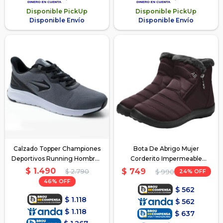
Disponible PickUp
Disponible PickUp
Disponible Envío
Disponible Envío
Calzado Topper Championes
Bota De Abrigo Mujer
Deportivos Running Hombre -
Corderito Impermeable
Negro1
C/cierre - Marron
$
1.490
$
749
$
2.790
24
$
990
46
$
562
$
1.118
$
562
$
1.118
$
637