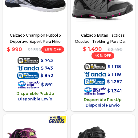
Calzado Champión Fútbol 5
Calzado Botas Tácticas
Deportivo Expert Para Niño
Outdoor Trekking Para Dama
Niña - Negro Gris
- Gris
$
1.490
$
990
28
$
2.490
$
1.390
40
$
743
$
1.118
$
743
$
1.118
$
842
$
1.267
$
891
$
1.341
Disponible PickUp
Disponible Envío
Disponible PickUp
Disponible Envío