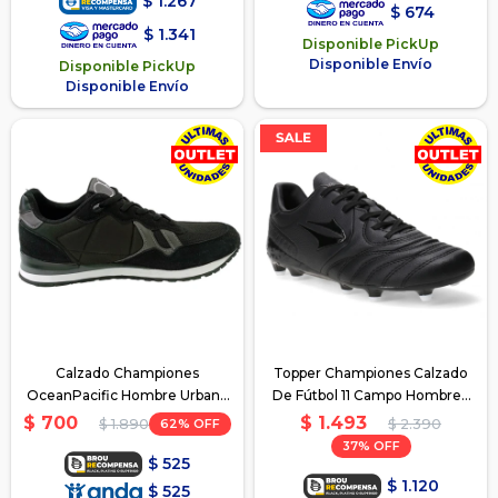
$
1.267
$
674
$
1.341
Disponible PickUp
Disponible Envío
Disponible PickUp
Disponible Envío
Calzado Championes
Topper Championes Calzado
OceanPacific Hombre Urbano
De Fútbol 11 Campo Hombre -
Casual - Negro
Negro
$
1.493
$
700
62
$
2.390
$
1.890
37
$
525
$
1.120
$
525