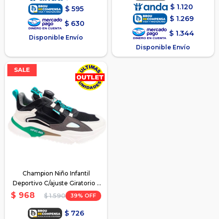
$
1.120
$
595
$
1.269
$
630
$
1.344
Disponible Envío
Disponible Envío
Champion Niño Infantil
Deportivo C/ajuste Giratorio -
Negro
$
968
39
$
1.590
$
726