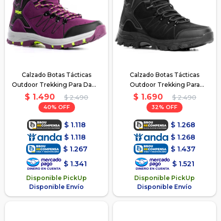
Calzado Botas Tácticas
Calzado Botas Tácticas
Outdoor Trekking Para Dama
Outdoor Trekking Para
- Violeta
Hombre - Negro
$
1.490
$
1.690
$
2.490
$
2.490
40
32
$
1.118
$
1.268
$
1.118
$
1.268
$
1.267
$
1.437
$
1.341
$
1.521
Disponible PickUp
Disponible PickUp
Disponible Envío
Disponible Envío