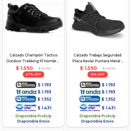
Calzado Champión Táctico
Calzado Trabajo Seguridad
Outdoor Trekking P/ Hombre -
Placa Kevlar Puntera Metal -
Negro
negro
$
1.590
$
1.590
$
2.190
$
1.890
27
15
$
1.193
$
1.193
$
1.193
$
1.193
$
1.352
$
1.352
$
1.431
$
1.431
Disponible PickUp
Disponible PickUp
Disponible Envío
Disponible Envío