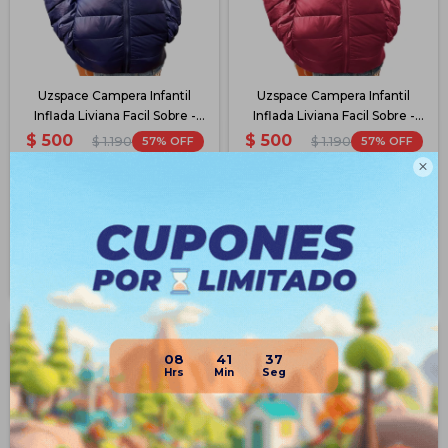
Uzspace Campera Infantil
Uzspace Campera Infantil
Inflada Liviana Facil Sobre -
Inflada Liviana Facil Sobre -
Azul
Rosa
$
500
$
500
57
57
$
1.190
$
1.190

$
375
$
375
$
425
$
425
$
450
$
450
Disponible PickUp
Disponible PickUp
Disponible Envío
Disponible Envío
08
41
37