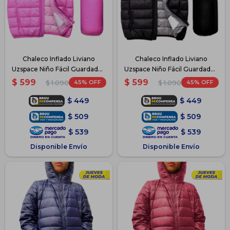
Chaleco Inflado Liviano
Chaleco Inflado Liviano
Uzspace Niño Fácil Guardado -
Uzspace Niño Fácil Guardado -
Rosa
Negro
$
599
$
599
45
45
$
1.090
$
1.090
$
449
$
449
$
509
$
509
$
539
$
539
Disponible Envío
Disponible Envío