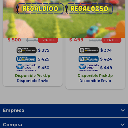
Uzspace Campera Infantil
Campera Abrigo Topper Inflada
Inflada Liviana Facil Sobre -
Con Capucha P/ Niños - Azul
Negro
indigo
$
500
$
499
57
61
$
1.190
$
1.290
$
375
$
374
$
425
$
424
$
450
$
449
Disponible PickUp
Disponible PickUp
Disponible Envío
Disponible Envío
Empresa
Compra