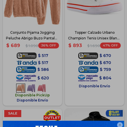
Conjunto Pijama Jogging
Topper Calzado Urbano
Peluche Abrigo Buzo Pantalón
Champion Tenis Unisex Blanco
- Marron
- Blanco
$
689
$
893
36
47
$
1.090
$
1.690
$
517
$
670
$
517
$
670
$
586
$
759
$
620
$
804
Disponible Envío
Disponible PickUp
Disponible Envío
