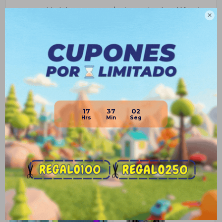
• Capacidad de carga DC5V/1A (Cargador de teléfono)

Planes de cuotas
Envíos
Medios de pago
17
37
02
Productos que te pueden interesar