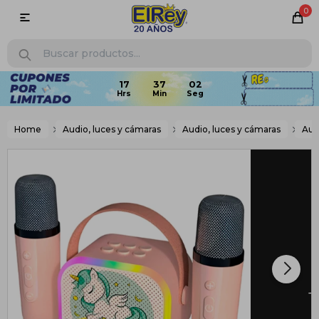
0

Home
Audio, luces y cámaras
Audio, luces y cámaras
Aud