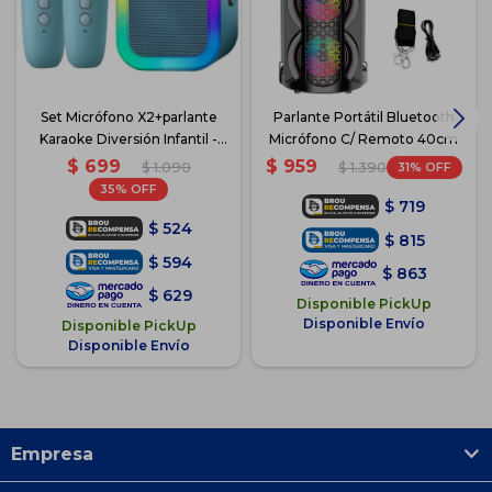
Set Micrófono X2+parlante
Parlante Portátil Bluetooth
Karaoke Diversión Infantil -
Micrófono C/ Remoto 40cm
Celeste
$
699
$
959
$
1.090
31
$
1.390
35
$
719
$
524
$
815
$
594
$
863
$
629
Disponible PickUp
Disponible Envío
Disponible PickUp
Disponible Envío
Empresa