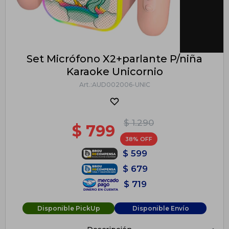
Set Micrófono X2+parlante P/niña
Karaoke Unicornio
AUD002006-UNIC
$
1.290
$
799
38
$
599
$
679
$
719
Disponible PickUp
Disponible Envío