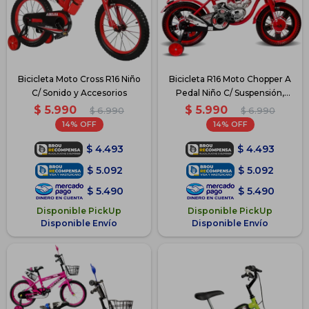
Bicicleta Moto Cross R16 Niño
Bicicleta R16 Moto Chopper A
C/ Sonido y Accesorios
Pedal Niño C/ Suspensión,
Luces y Acc - Rojo
$
5.990
$
5.990
$
6.990
$
6.990
14
14
$
4.493
$
4.493
$
5.092
$
5.092
$
5.490
$
5.490
Disponible PickUp
Disponible PickUp
Disponible Envío
Disponible Envío