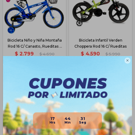
Bicicleta Niño y Niña Montaña
Bicicleta Infantil Verden
Rod 16 C/ Canasto, Rueditas y
Choppera Rod 16 C/ Rueditas
Acc - Azul
$
2.799
$
4.590
$
4.690
$
5.990
40
23

$
2.099
$
3.443
$
2.379
$
3.902
$
2.519
$
4.131
Disponible PickUp
Disponible PickUp
Disponible Envío
Disponible Envío
17
44
31