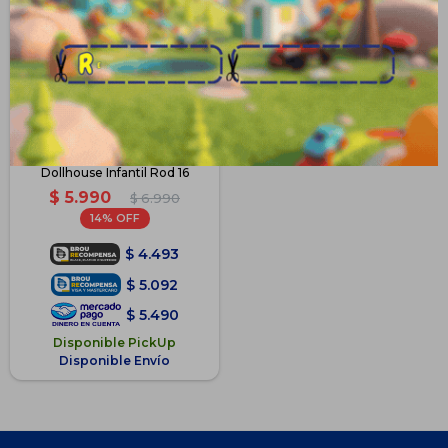
Bicicleta Verden Gabbys
Dollhouse Infantil Rod 16
$
5.990
$
6.990
14
$
4.493
$
5.092
$
5.490
Disponible PickUp
Disponible Envío