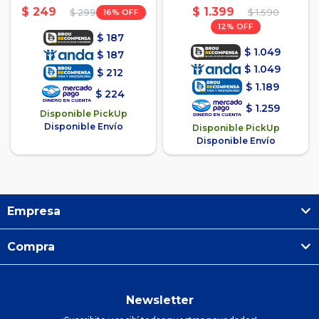
- Azul
Azul
$
1.399
$
249
16
$
1.590
$
299
12
$
187
$
1.049
$
187
$
1.049
$
212
$
1.189
$
224
$
1.259
Disponible PickUp
Disponible Envío
Disponible PickUp
Disponible Envío
Empresa
Compra
Newsletter