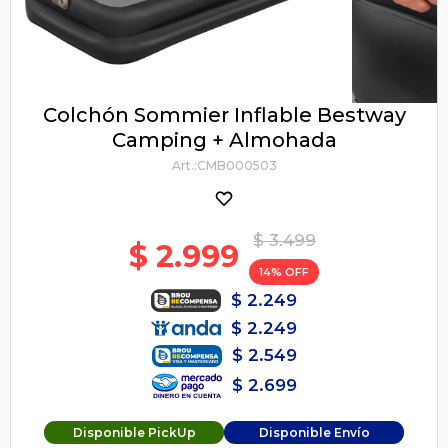
Colchón Sommier Inflable Bestway
Camping + Almohada
CMB000503
$
3.499
$
2.999
14
$
2.249
$
2.249
$
2.549
$
2.699
Disponible PickUp
Disponible Envío