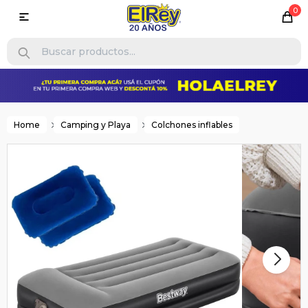
0

Home
Camping y Playa
Colchones inflables