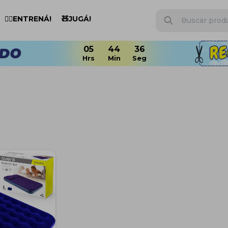
🏋️‍♂️ENTRENÁ!
🧸JUGÁ!
05
44
36