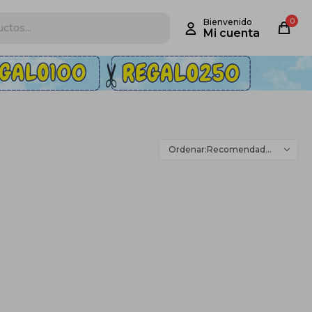
0
Recomendados