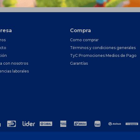
resa
Compra
ros
Como comprar
cto
Términos y condiciones generales
ción
TyC Promociones Medios de Pago
ja con nosotros
Garantías
encias laborales