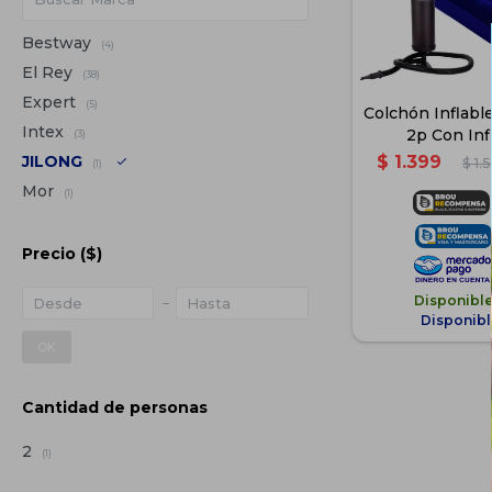
Bestway
(4)
El Rey
(38)
Expert
(5)
Colchón Inflable
Intex
2p Con Inf
(3)
Almoh
JILONG
$
1.399
$
1.
(1)
Mor
(1)
Precio
($)
Disponibl
Disponibl
OK
Cantidad de personas
2
(1)