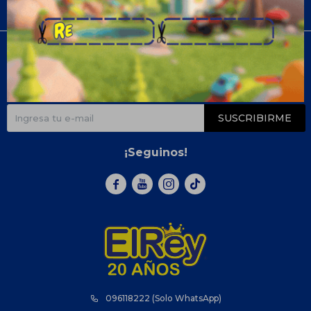
Compra
Newsletter
¡Suscribite y recibí todas nuestras novedades!
SUSCRIBIRME
¡Seguinos!



096118222 (Solo WhatsApp)