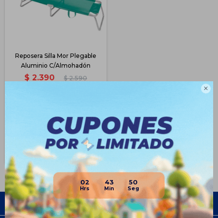
Reposera Silla Mor Plegable
Aluminio C/Almohadón
$
2.390
$
2.590
7

$
1.793
$
2.032
$
2.151
Disponible PickUp
Disponible Envío
02
43
50
Empresa