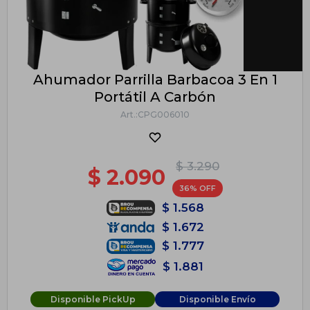
Ahumador Parrilla Barbacoa 3 En 1
Portátil A Carbón
CPG006010
$
3.290
$
2.090
36
$
1.568
$
1.672
$
1.777
$
1.881
Disponible PickUp
Disponible Envío