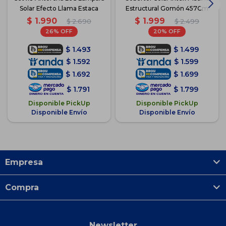
Solar Efecto Llama Estaca
Estructural Gomón 457Cm
$
1.990
$
1.999
$
2.690
$
2.499
26
20
$
1.493
$
1.499
$
1.592
$
1.599
$
1.692
$
1.699
$
1.791
$
1.799
Disponible PickUp
Disponible PickUp
Disponible Envío
Disponible Envío
Empresa
Compra
Newsletter