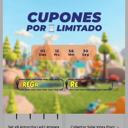
Medios de pago
01
12
56
29
Productos que te pueden interesar
Set x8 Antorcha Led Lámpara
Cobertor Solar Intex Piscina