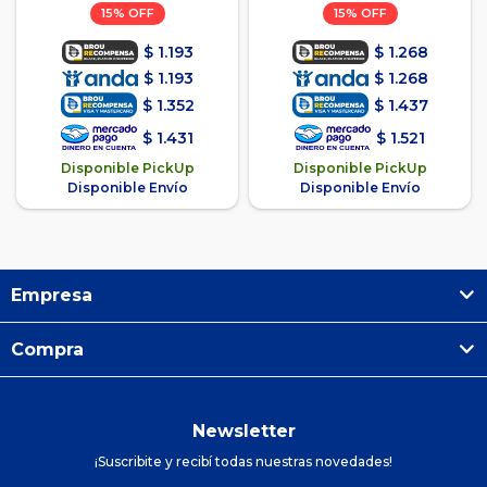
15
15
$
1.193
$
1.268
$
1.193
$
1.268
$
1.352
$
1.437
$
1.431
$
1.521
Disponible PickUp
Disponible PickUp
Disponible Envío
Disponible Envío
Empresa
Compra
Newsletter
¡Suscribite y recibí todas nuestras novedades!