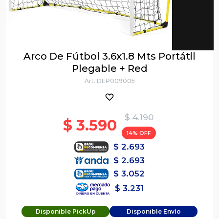
Arco De Fútbol 3.6x1.8 Mts Portátil
Plegable + Red
DEP009005
$
4.190
$
3.590
14
$
2.693
$
2.693
$
3.052
$
3.231
Disponible PickUp
Disponible Envío