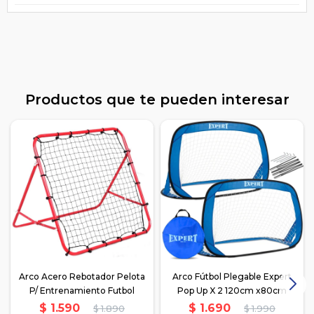
Productos que te pueden interesar
Arco Acero Rebotador Pelota
Arco Fútbol Plegable Expert
P/ Entrenamiento Futbol
Pop Up X 2 120cm x80cm
$
1.590
$
1.690
$
1.890
$
1.990