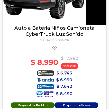
Auto a Bateria Niños Camioneta
CyberTruck Luz Sonido
BAT001036-GR
$
12.990
$
8.990
30
$
6.743
$
6.990
$
7.642
$
8.490
Disponible PickUp
Disponible Envío