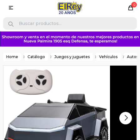
0

Home
Catálogo
Juegos y juguetes
Vehículos
Autos