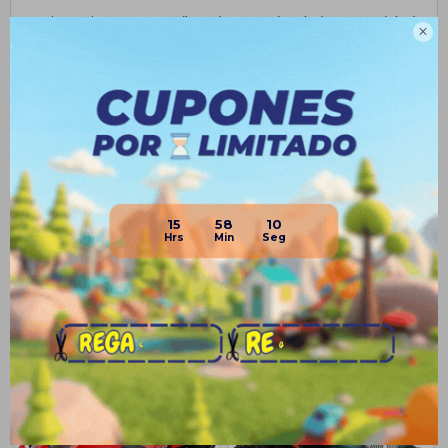
• Dimensiones: 108cm (largo) x 61cm (ancho) x 62cm (alto)

Planes de cuotas
Envíos
Medios de pago
15
58
09
Productos que te pueden interesar