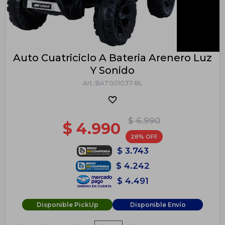
Auto Cuatriciclo A Bateria Arenero Luz
Y Sonido
BAT001037-BL
$
6.990
$
4.990
28
$
3.743
$
4.242
$
4.491
Disponible PickUp
Disponible Envío