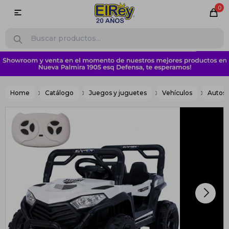
0

Home
Catálogo
Juegos y juguetes
Vehículos
Autos