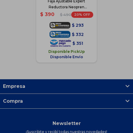
Faja Ajustable Expert
Reductora Neopren
Modeladora El Rey - Negro
$
390
20
$
490
$
293
$
332
$
351
Disponible PickUp
Disponible Envío
Empresa
Compra
Newsletter
¡Suscribite y recibí todas nuestras novedades!