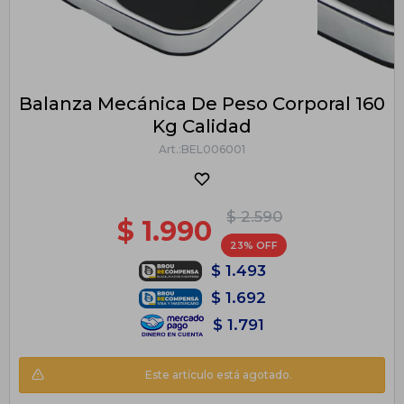
Balanza Mecánica De Peso Corporal 160
Kg Calidad
BEL006001
$
2.590
$
1.990
23
$
1.493
$
1.692
$
1.791
Este artículo está agotado.