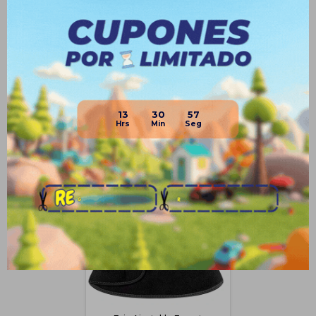
Planes de cuotas
Envíos
Medios de pago
13
30
57
Productos que te pueden interesar