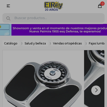
0

Catálogo
Salud y belleza
Vendas ortopédicas
Fajas lumba