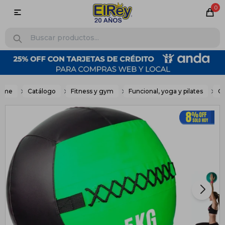
0

ome
Catálogo
Fitness y gym
Funcional, yoga y pilates
Ot