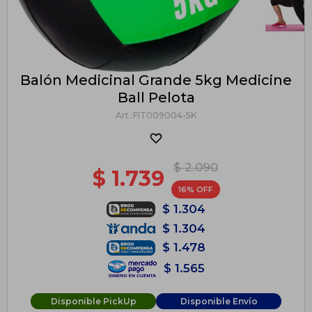
Balón Medicinal Grande 5kg Medicine
Ball Pelota
FIT009004-5K
$
2.090
$
1.739
16
$
1.304
$
1.304
$
1.478
$
1.565
Disponible PickUp
Disponible Envío