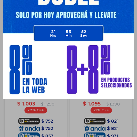
Productos que te pueden interesar
21
53
52
Pelota Medicinal 3k C/ Pique
Pelota Medicinal 5kg Cuero
Balón Medicine Ball Peso
Medicine Ball Balón Peso
$
1.003
$
1.095
$
1.290
$
1.390
22
21
$
752
$
821
$
752
$
821
$
853
$
931