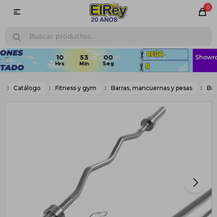
0

Catálogo
Fitness y gym
Barras, mancuernas y pesas
Bar