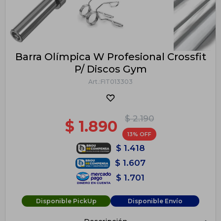
Barra Olímpica W Profesional Crossfit
P/ Discos Gym
FIT013303
$
2.190
$
1.890
13
$
1.418
$
1.607
$
1.701
Disponible PickUp
Disponible Envío