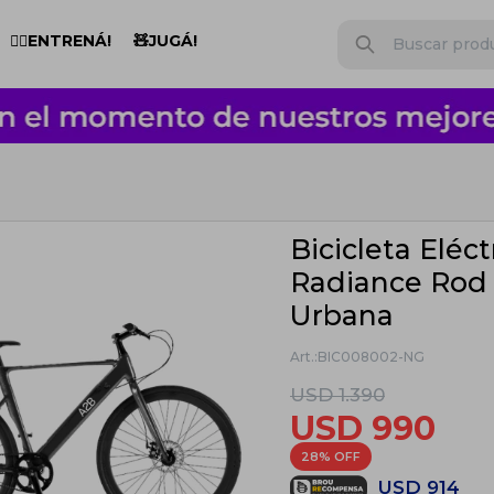
🏋️‍♂️ENTRENÁ!
🧸JUGÁ!
Bicicleta Eléc
Radiance Rod 
Urbana
BIC008002-NG
USD
1.390
USD
990
28
USD
914