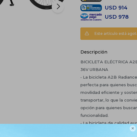
USD
914
USD
978
Este artículo está agot
Descripción
BICICLETA ELÉCTRICA A2
36V URBANA
• La bicicleta A2B Radiance
perfecta para quienes busc
movilidad eficiente y sosten
transportar, lo que la conv
opción para quienes busca
funcionalidad.
• La bicicleta de calidad e

Radiance, es importada exc