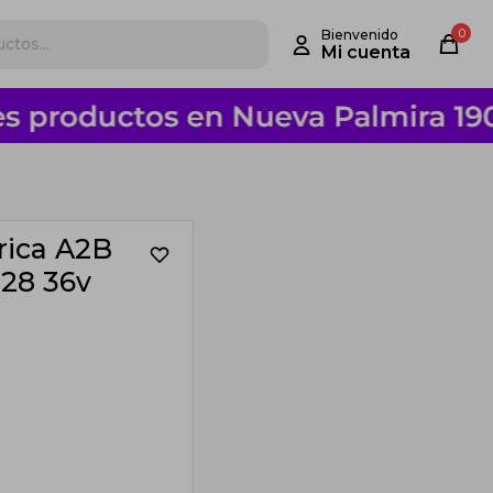
0
trica A2B
28 36v