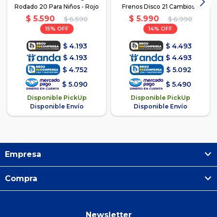
Rodado 20 Para Niños - Rojo
Frenos Disco 21 Cambios -
Rojo
$
5.590
$
5.990
$
6.590
$
6.990
15
14
$
4.193
$
4.493
$
4.193
$
4.493
$
4.752
$
5.092
$
5.090
$
5.490
Disponible PickUp
Disponible PickUp
Disponible Envío
Disponible Envío
Empresa
Compra
Newsletter