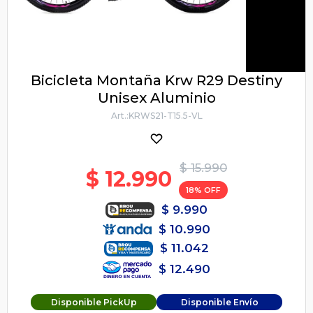
Bicicleta Montaña Krw R29 Destiny
Unisex Aluminio
KRWS21-T15.5-VL
$
15.990
$
12.990
18
$
9.990
$
10.990
$
11.042
$
12.490
Disponible PickUp
Disponible Envío