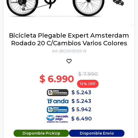
Bicicleta Plegable Expert Amsterdam
Rodado 20 C/Cambios Varios Colores
BIC003005-N
$
7.990
$
6.990
12
$
5.243
$
5.243
$
5.942
$
6.490
Disponible PickUp
Disponible Envío