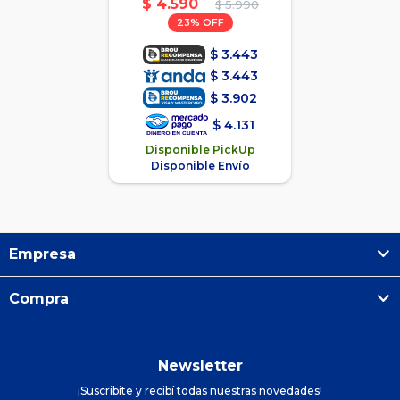
$
4.590
$
5.990
23
$
3.443
$
3.443
$
3.902
$
4.131
Disponible PickUp
Disponible Envío
Empresa
Compra
Newsletter
¡Suscribite y recibí todas nuestras novedades!