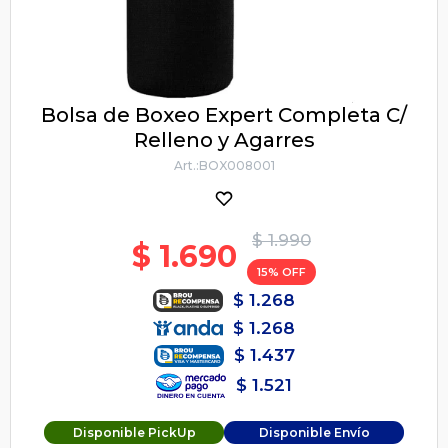
Bolsa de Boxeo Expert Completa C/
Relleno y Agarres
BOX008001
$
1.990
$
1.690
15
$
1.268
$
1.268
$
1.437
$
1.521
Disponible PickUp
Disponible Envío