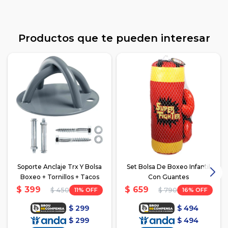
Productos que te pueden interesar
Soporte Anclaje Trx Y Bolsa
Set Bolsa De Boxeo Infantil
Boxeo + Tornillos + Tacos
Con Guantes
$
399
$
659
11
16
$
450
$
790
$
299
$
494
$
299
$
494