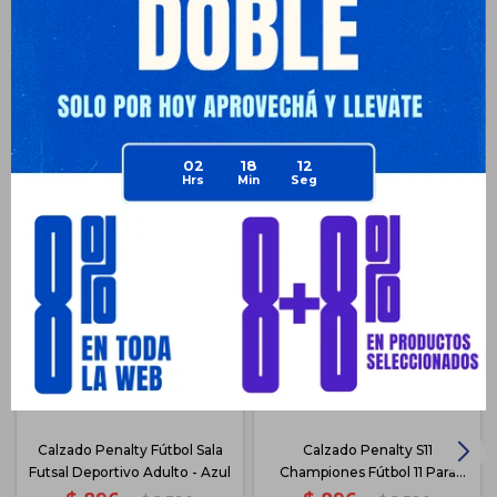
Productos que te pueden interesar
02
18
11
Calzado Penalty Fútbol Sala
Calzado Penalty S11
Futsal Deportivo Adulto - Azul
Championes Fútbol 11 Para
Niños - Azul