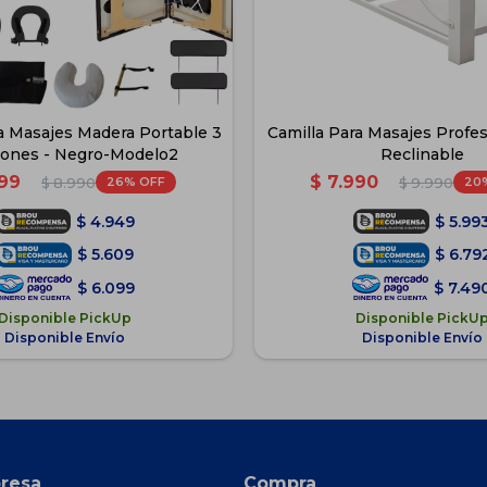
a Masajes Madera Portable 3
Camilla Para Masajes Profe
iones - Negro-Modelo2
Reclinable
599
$
7.990
26
20
$
8.990
$
9.990
$
4.949
$
5.99
$
5.609
$
6.79
$
6.099
$
7.49
Disponible PickUp
Disponible PickU
Disponible Envío
Disponible Envío
resa
Compra