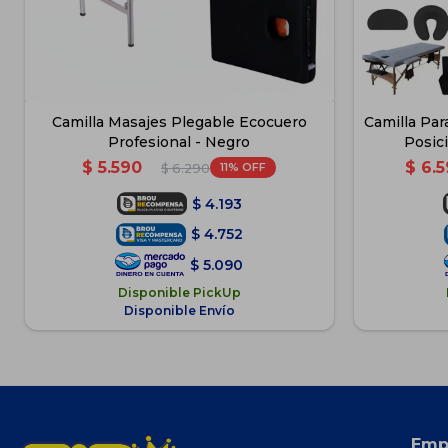
Camilla Masajes Plegable Ecocuero
Camilla Par
Profesional - Negro
Posic
$
5.590
$
6.
11
$
6.290
$
4.193
$
4.752
$
5.090
Disponible PickUp
Disponible Envío
Emp