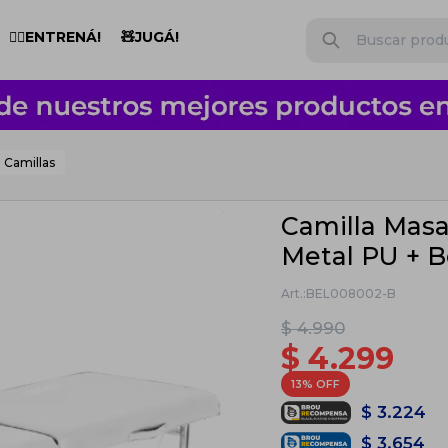
🏋️‍♂️ENTRENÁ!
🧸JUGÁ!
Camillas
Camilla Masaj
Metal PU + B
BEL008002-B
$
4.990
$
4.299
13
$
3.224
$
3.654