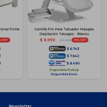
sional Firme
Camilla Pro Para Tatuador Masajes
Depilación Tatuajes - Blanco
$
8.990
10
$
9.990
3
$
6.743
2
$
7.642
0
$
8.490
p
Disponible PickUp
Disponible Envío
Newsletter