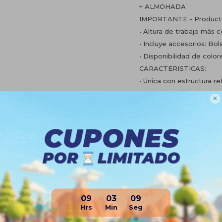
+ ALMOHADA
IMPORTANTE - Producto 
• Altura de trabajo más
• Incluye accesorios: Bo
• Disponibilidad de color
CARACTERISTICAS:
• Única con estructura r
• Plegable y fácil de tran

• Forrada de cuero de P
• Colchón 8cm de alta du
• Medidas: 180cm de lar
• Altura más cómoda 75cm
• Soporta hasta: 300 kg
• Ideal para masajes, ter
etc
09
03
08
Planes de cuotas
Envíos