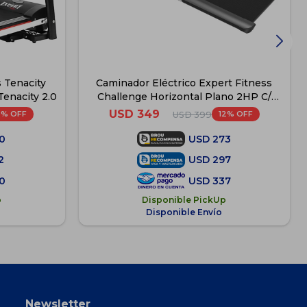
 Tenacity
Caminador Eléctrico Expert Fitness
Tenacity 2.0
Challenge Horizontal Plano 2HP C/
Control - Challenge 2.0
USD
349
6
12
USD
399
0
USD
273
2
USD
297
0
USD
337
p
Disponible PickUp
Disponible Envío
Newsletter