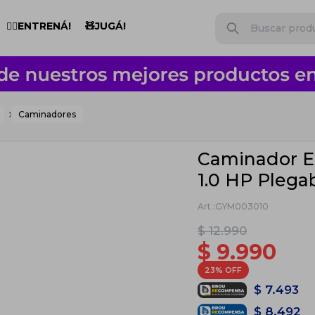
🏋️‍♂️ENTRENÁ!
🧸JUGÁ!
Caminadores
Caminador E
1.0 HP Plega
GYM003010
$
12.990
$
9.990
23
$
7.493
$
8.492