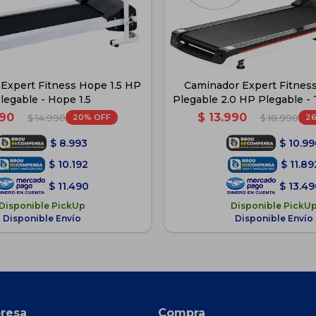
Expert Fitness Hope 1.5 HP
Caminador Expert Fitness
legable - Hope 1.5
Plegable 2.0 HP Plegable - 
990
$
13.990
20
2
$
14.990
$
18.990
$
8.993
$
10.99
$
10.192
$
11.89
$
11.490
$
13.49
Disponible PickUp
Disponible PickU
Disponible Envío
Disponible Envío
resa
Compra