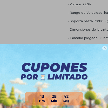
• Voltaje: 220V
• Rango de Velocidad: h
• Soporta hasta 70/80 K
• Dimensiones de la cint
• Tamaño plegado: 29cm

GARANTÍA
3 meses. Sobre el sistem
fabricación. No cubre da
golpes, caídas, falta de l
tensado de la cinta, sob
por mal uso o cuidado.
13
28
41
Planes de cuotas
Envíos