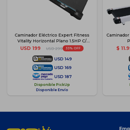
Caminador Eléctrico Expert Fitness
Caminador 
Vitality Horizontal Plano 1.5HP C/
P
Control
USD
199
$
11.
33
USD
299
USD
149
USD
169
USD
187
Disponible PickUp
Disponible Envío
Emp