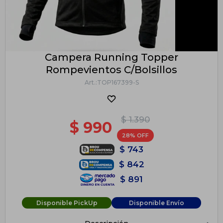
Campera Running Topper
Rompevientos C/Bolsillos
TOP167399-S
$
1.390
$
990
28
$
743
$
842
$
891
Disponible PickUp
Disponible Envío