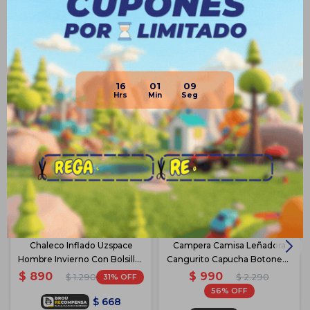
Productos que te pueden interesar
16
01
08
Chaleco Inflado Uzspace
Campera Camisa Leñadora
Hombre Invierno Con Bolsillos
Cangurito Capucha Botones -
- Azul Oscuro
Azul-Beige
$
990
$
890
31
$
2.290
$
1.290
56
$
668