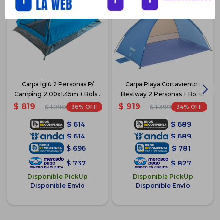
Carpa Iglú 2 Personas P/
Carpa Playa Cortavientos
Camping 2.00x1.45m + Bolso
Bestway 2 Personas + Bolso
- Azul Claro
$
819
$
919
36
34
$
1.290
$
1.399
$
614
$
689
$
614
$
689
$
696
$
781
$
737
$
827
Disponible PickUp
Disponible PickUp
Disponible Envío
Disponible Envío