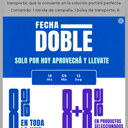
transporte, que la convierte en la solución portátil perfecta.
• Contenido: 1 tienda de campaña, 1 bolsa de transporte, 8
piquetas

• Dimensiones: 2,10m (largo) x 2,40m (ancho) x 1,00m (alto).
Planes de cuotas
Envíos
Medios de pago
16
59
13
Productos que te pueden interesar