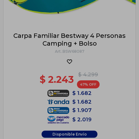
Carpa Familiar Bestway 4 Personas
Camping + Bolso
BSW68087
$
4.299
$
2.243
47
$
1.682
$
1.682
$
1.907
$
2.019
Disponible Envío