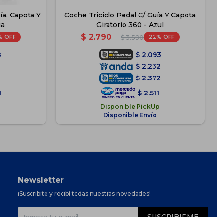
ía, Capota Y
Coche Triciclo Pedal C/ Guía Y Capota
ia
Giratorio 360 - Azul
$
2.790
22
$
3.590
8
$
2.093
2
$
2.232
7
$
2.372
1
$
2.511
p
Disponible PickUp
Disponible Envío
Newsletter
¡Suscribite y recibí todas nuestras novedades!
SUSCRIBIRME