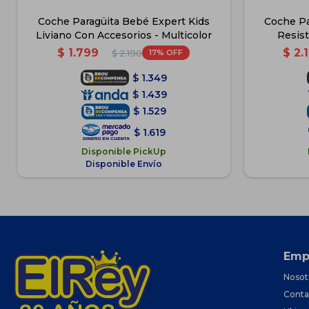
Coche Paragüita Bebé Expert Kids
Coche Pa
Liviano Con Accesorios - Multicolor
Resist
$
1.799
$
2.
17
$
2.190
$
1.349
$
1.439
$
1.529
$
1.619
Disponible PickUp
Disponible Envío
Emp
Nosot
Conta