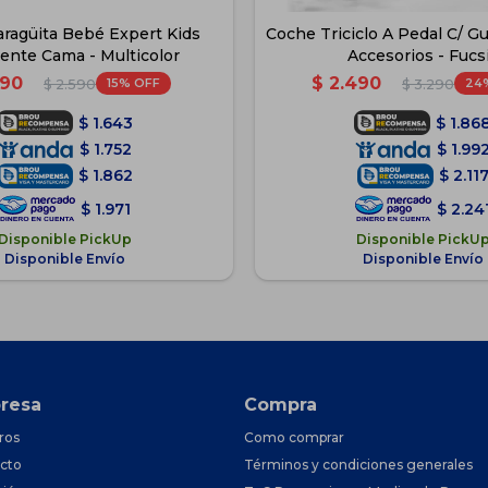
ragüita Bebé Expert Kids
Coche Triciclo A Pedal C/ Gu
ente Cama - Multicolor
Accesorios - Fucs
190
$
2.490
15
24
$
2.590
$
3.290
$
1.643
$
1.86
$
1.752
$
1.99
$
1.862
$
2.11
$
1.971
$
2.24
Disponible PickUp
Disponible PickU
Disponible Envío
Disponible Envío
resa
Compra
ros
Como comprar
cto
Términos y condiciones generales