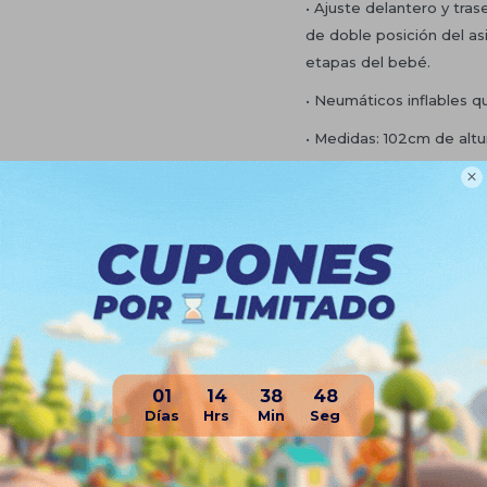
• Ajuste delantero y tras
de doble posición del as
etapas del bebé.
• Neumáticos inflables q
• Medidas: 102cm de altu
GARANTÍA

30 días. Aplican condici
Entretenimiento SA por 
falta de cuidado o fact
embalaje.
Planes de cuotas
Envíos
01
14
38
48
Medios de pago