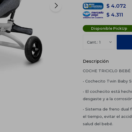
$
4.072
$
4.311
Disponible PickUp
1
Descripción
COCHE TRICICLO BEBÉ
• Cochecito Twin Baby Str
• El cochecito está hech
desgaste y a la corrosión
• Sistema de freno dual f
el tiempo, evitar el acc
salud del bebé.