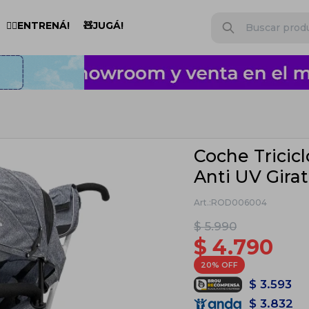
🏋️‍♂️ENTRENÁ!
🧸JUGÁ!
Coche Tricic
Anti UV Girat
ROD006004
$
5.990
$
4.790
20
$
3.593
$
3.832