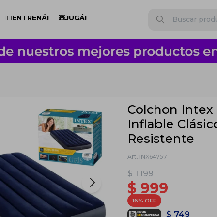
🏋️‍♂️ENTRENÁ!
🧸JUGÁ!
Colchon Intex 
Inflable Clásic
Resistente
INX64757
$
1.199
$
999
16
$
749