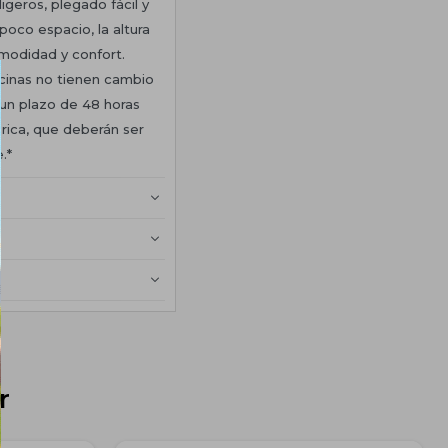
igeros, plegado fácil y
oco espacio, la altura
modidad y confort.
iscinas no tienen cambio
 un plazo de 48 horas
rica, que deberán ser
.*
r