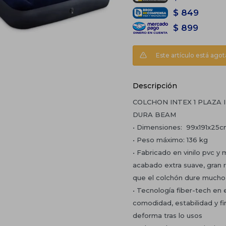
$
849
$
899
Este artículo está agot
Descripción
COLCHON INTEX 1 PLAZA 
DURA BEAM
• Dimensiones: 99x191x25
• Peso máximo: 136 kg
• Fabricado en vinilo pvc y 
acabado extra suave, gran r
que el colchón dure mucho
• Tecnología fiber-tech en e
comodidad, estabilidad y fi
deforma tras lo usos