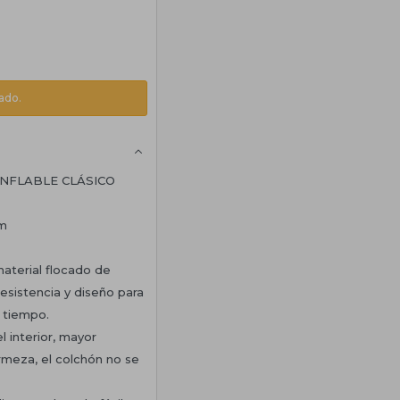
ado.
INFLABLE CLÁSICO
cm
material flocado de
esistencia y diseño para
 tiempo.
l interior, mayor
rmeza, el colchón no se