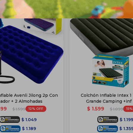
flable Avenli Jilong 2p Con
Colchón Inflable Intex 1
lador + 2 Almohadas
Grande Camping +inf 
399
$
1.599
12
15
$
1.599
$
1.899
$
1.049
$
1.19
$
1.189
$
1.35