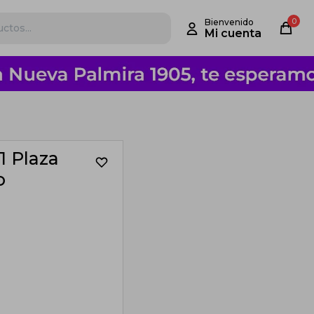
0
1 Plaza
o