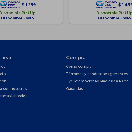
$
1.259
$
1.43
Disponible PickUp
Disponible PickU
Disponible Envío
Disponible Envío
resa
Compra
ros
Como comprar
cto
Términos y condiciones generales
ción
TyC Promociones Medios de Pago
ja con nosotros
Garantías
encias laborales