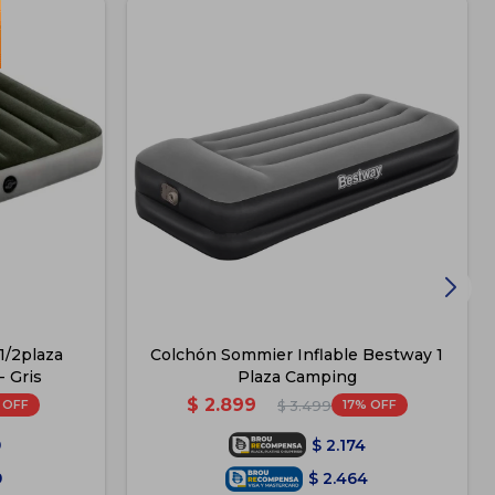
 1/2plaza
Colchón Sommier Inflable Bestway 1
- Gris
Plaza Camping
$
2.899
17
$
3.499
9
$
2.174
9
$
2.464