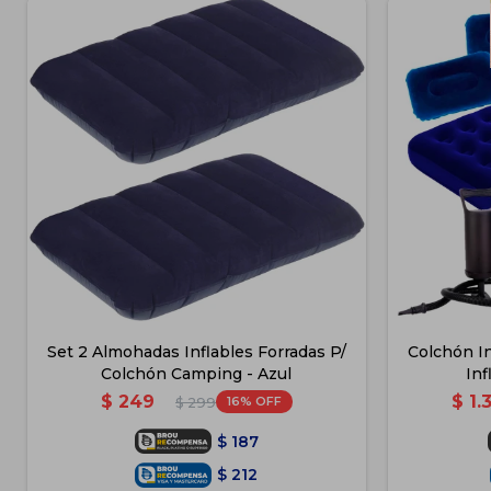
Set 2 Almohadas Inflables Forradas P/
Colchón In
Colchón Camping - Azul
Inf
$
249
$
1.
16
$
299
$
187
$
212