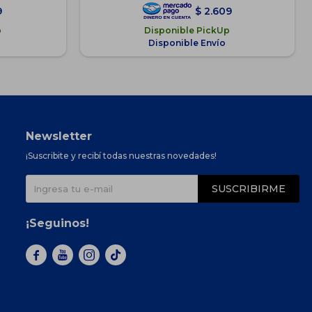
9
$
2.609
p
Disponible PickUp
Disponible Envío
Newsletter
¡Suscribite y recibí todas nuestras novedades!
SUSCRIBIRME
¡Seguinos!


