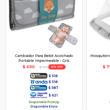
Cambiador Para Bebé Acolchado
Mosquiter
Portable Impermeable - Gris
$
690
$
7
12
$
790
$
518
$
518
$
587
$
621
Disponible PickUp
Disponible Envío