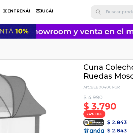
🏋️‍♂️ENTRENÁ!
🧸JUGÁ!
Cuna Colecho
Ruedas Mosq
BEB004001-GR
$
4.990
$
3.790
24
$
2.843
$
2.843