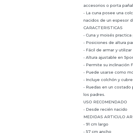
accesorios o porta pañal
• La cuna posee una colc
nacidos de un espesor 
CARACTERISTICAS
• Cuna y moisés practica
• Posiciones de altura pa
• Fácil de armar y utilizar
• Altura ajustable en 5p
• Permite su inclinación 
• Puede usarse como mo
• Incluye colchón y cubr
• Ruedas en un costado pa
los padres.
USO RECOMENDADO
• Desde recién nacido
MEDIDAS ARTICULO A
• 91 cm largo
• 57 cm ancho