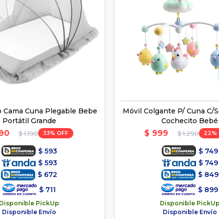
o Cama Cuna Plegable Bebe
Móvil Colgante P/ Cuna C/
Portátil Grande
Cochecito Bebé
90
$
999
33
22
$
1.190
$
1.290
$
593
$
749
$
593
$
749
$
672
$
849
$
711
$
899
Disponible PickUp
Disponible PickU
Disponible Envío
Disponible Envío