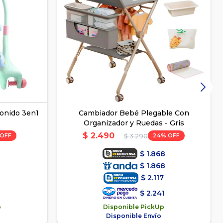
Sonido 3en1
Cambiador Bebé Plegable Con
Organizador y Ruedas - Gris
$
2.490
24
$
3.290
$
1.868
$
1.868
$
2.117
$
2.241
p
Disponible PickUp
Disponible Envío