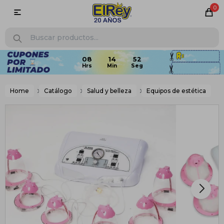
0

08
14
52
Home
Catálogo
Salud y belleza
Equipos de estética