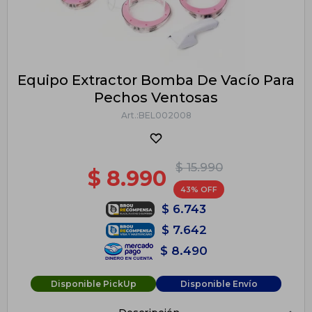
Equipo Extractor Bomba De Vacío Para
Pechos Ventosas
BEL002008
$
15.990
$
8.990
43
$
6.743
$
7.642
$
8.490
Disponible PickUp
Disponible Envío