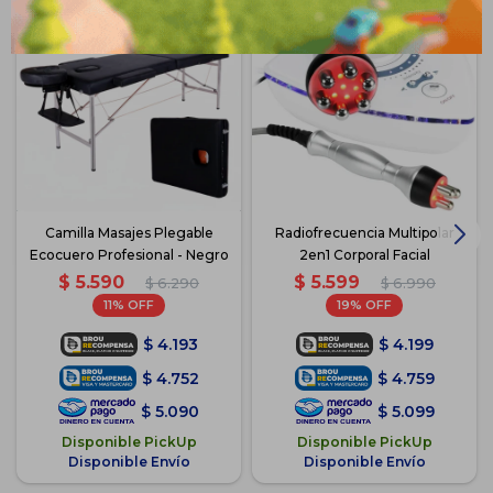
Camilla Masajes Plegable
Radiofrecuencia Multipolar
Ecocuero Profesional - Negro
2en1 Corporal Facial
$
5.590
$
5.599
$
6.290
$
6.990
11
19
$
4.193
$
4.199
$
4.752
$
4.759
$
5.090
$
5.099
Disponible PickUp
Disponible PickUp
Disponible Envío
Disponible Envío