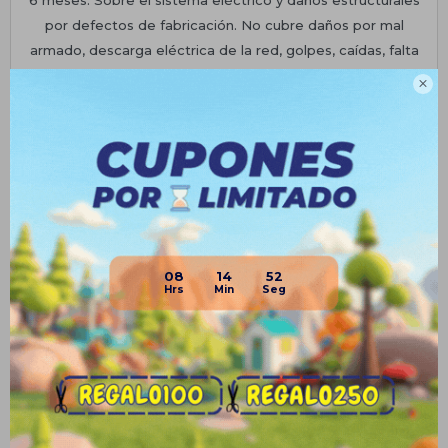
por defectos de fabricación. No cubre daños por mal
armado, descarga eléctrica de la red, golpes, caídas, falta
de lubricación (si aplica al producto), incorrecta nivelación o

cualquier factor que pueda originar fallas por mal uso o
cuidado.
Planes de cuotas
Envíos
Medios de pago
08
14
52
Productos que te pueden interesar