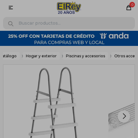
0

Catálogo
Hogar y exterior
Piscinas y accesorios
Otros acces