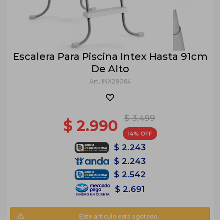
Escalera Para Piscina Intex Hasta 91cm
De Alto
INX28064
$
3.499
$
2.990
14
$
2.243
$
2.243
$
2.542
$
2.691
Este artículo está agotado.