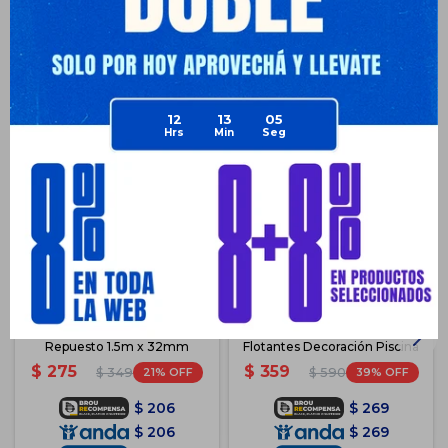
Productos que te pueden interesar
12
13
04
Manguera Intex Para Piscina
Set x9 Flores De Loto
Repuesto 1.5m x 32mm
Flotantes Decoración Piscina
$
275
$
359
21
39
$
349
$
590
$
206
$
269
$
206
$
269