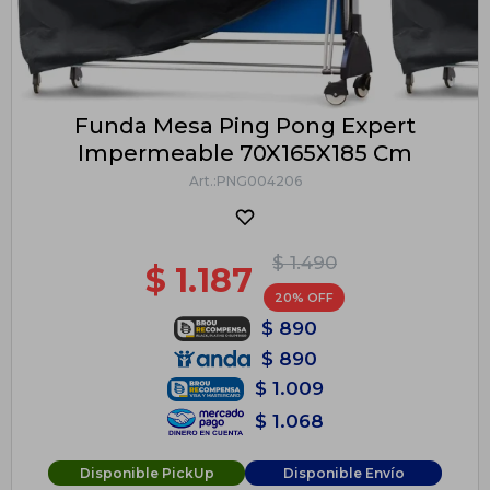
Funda Mesa Ping Pong Expert
Impermeable 70X165X185 Cm
PNG004206
$
1.490
$
1.187
20
$
890
$
890
$
1.009
$
1.068
Disponible PickUp
Disponible Envío