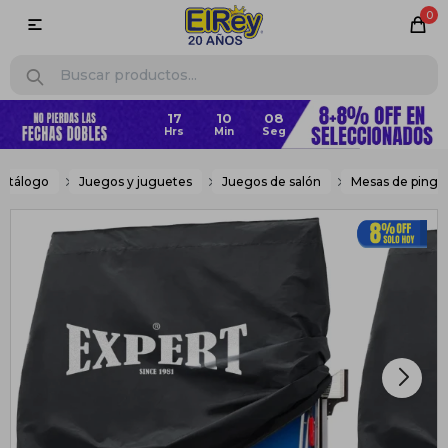
0

17
10
07
atálogo
Juegos y juguetes
Juegos de salón
Mesas de ping 