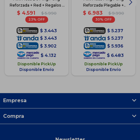
Reforzada + Red + Regalos -
Reforzada Plegable +
Azul
Accesorios
$
4.591
$
6.983
$
5.990
$
9.990
23
30
$
3.443
$
5.237
$
3.443
$
5.237
$
3.902
$
5.936
$
4.132
$
6.483
Disponible PickUp
Disponible PickUp
Disponible Envío
Disponible Envío
Empresa
Compra
Newsletter