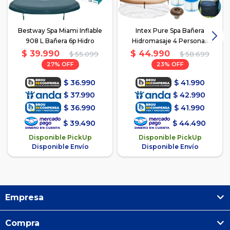
Bestway Spa Miami Inflable
Intex Pure Spa Bañera
908 L Bañera 6p Hidro
Hidromasaje 4 Personas
Inflable
$
39.990
$
44.990
$
55.099
$
58.699
27
23
$
36.990
$
41.990
$
37.990
$
42.990
$
36.990
$
41.990
$
39.490
$
44.490
Disponible PickUp
Disponible PickUp
Disponible Envío
Disponible Envío
Empresa
Compra