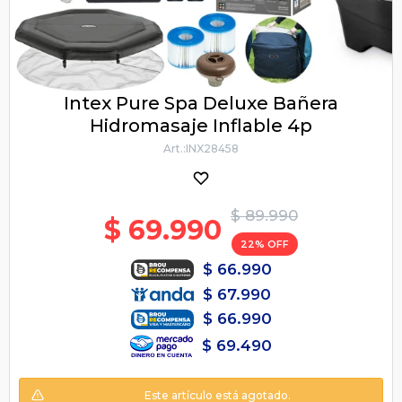
Intex Pure Spa Deluxe Bañera
Hidromasaje Inflable 4p
INX28458
$
89.990
$
69.990
22
$
66.990
$
67.990
$
66.990
$
69.490
Este artículo está agotado.