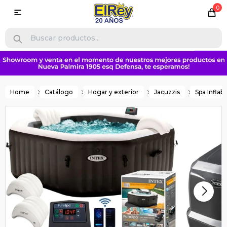
0

Home
Catálogo
Hogar y exterior
Jacuzzis
Spa Inflabl