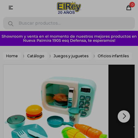
0

Home
Catálogo
Juegos y juguetes
Oficios infantiles