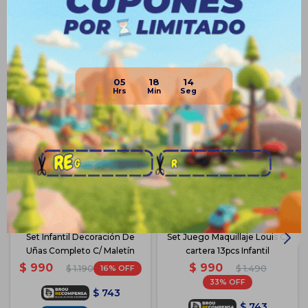
Productos que te pueden interesar
05
18
14
Set Infantil Decoración De
Set Juego Maquillaje Louis C/
Uñas Completo C/ Maletín
cartera 13pcs Infantil
$
990
$
990
16
$
1.490
$
1.190
33
$
743
$
743