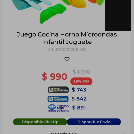
Juego Cocina Horno Microondas
Infantil Juguete
JUG007308-MO
$
1.390
$
990
28
$
743
$
842
$
891
Disponible PickUp
Disponible Envío