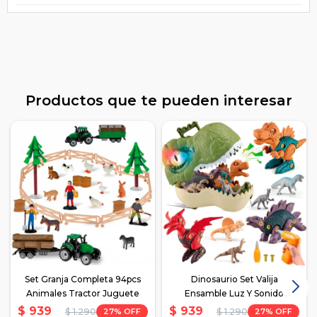
Productos que te pueden interesar
Set Granja Completa 94pcs
Dinosaurio Set Valija
Animales Tractor Juguete
Ensamble Luz Y Sonido
Juguete
$
939
$
939
27
27
$
1.290
$
1.290