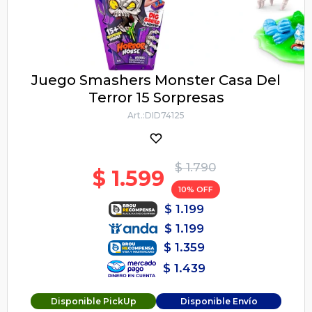
Juego Smashers Monster Casa Del
Terror 15 Sorpresas
DID74125
$
1.790
$
1.599
10
$
1.199
$
1.199
$
1.359
$
1.439
Disponible PickUp
Disponible Envío