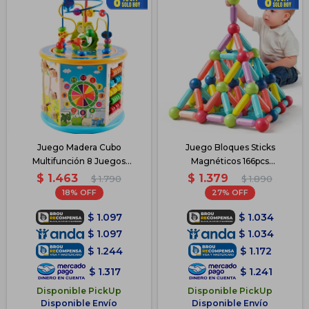
Juego Madera Cubo
Juego Bloques Sticks
Multifunción 8 Juegos
Magnéticos 166pcs
Didáctico
Construcción
$
1.463
$
1.379
$
1.790
$
1.890
18
27
$
1.097
$
1.034
$
1.097
$
1.034
$
1.244
$
1.172
$
1.317
$
1.241
Disponible PickUp
Disponible PickUp
Disponible Envío
Disponible Envío