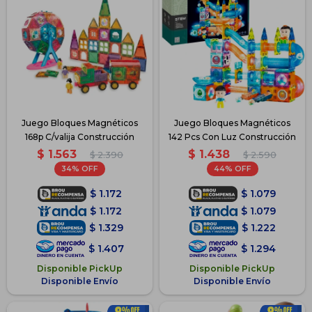
Juego Bloques Magnéticos
Juego Bloques Magnéticos
168p C/valija Construcción
142 Pcs Con Luz Construcción
$
1.563
$
1.438
$
2.390
$
2.590
34
44
$
1.172
$
1.079
$
1.172
$
1.079
$
1.329
$
1.222
$
1.407
$
1.294
Disponible PickUp
Disponible PickUp
Disponible Envío
Disponible Envío