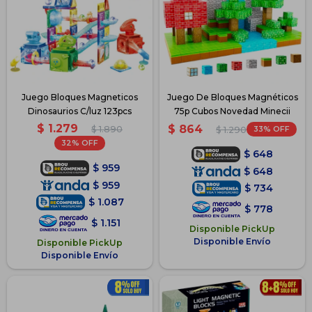
Juego Bloques Magneticos
Juego De Bloques Magnéticos
Dinosaurios C/luz 123pcs
75p Cubos Novedad Minecii
$
1.279
$
864
$
1.890
33
$
1.290
32
$
648
$
959
$
648
$
959
$
734
$
1.087
$
778
$
1.151
Disponible PickUp
Disponible Envío
Disponible PickUp
Disponible Envío