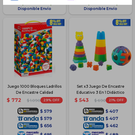
Disponible PickUp
Disponible PickUp
Disponible Envío
Disponible Envío
Juego 1000 Bloques Ladrillos
Set x3 Juego De Encastre
De Encastre Calidad
Educativo 3 En 1 Didáctico
$
772
$
543
29
21
$
1.090
$
690
$
579
$
407
$
579
$
407
$
656
$
462
$
695
$
489