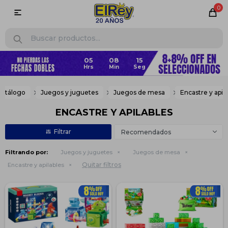
0

05
08
14
Catálogo
Juegos y juguetes
Juegos de mesa
Encastre y apil
ENCASTRE Y APILABLES
Recomendados
Filtrando por:
Juegos y juguetes
Juegos de mesa
Quitar filtros
Encastre y apilables