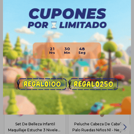
Envíos
Medios de pago
Productos que te pueden interesar
21
30
47
Set De Belleza Infantil
Peluche Cabeza De Caballo
Maquillaje Estuche 3 Niveles -
Palo Ruedas Niños N1 - Negro