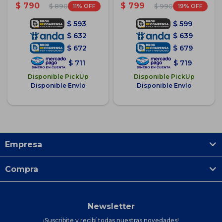
Sirena
$
790
$
799
11
19
$
890
$
990
$
593
$
599
$
632
$
639
$
672
$
679
$
711
$
719
Disponible PickUp
Disponible PickUp
Disponible Envío
Disponible Envío
Empresa
Compra
Newsletter
¡Suscribite y recibí todas nuestras novedades!