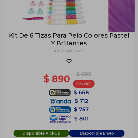
Kit De 6 Tizas Para Pelo Colores Pastel
Y Brillantes
DIS4872473
$
990
$
890
10
$
668
$
712
$
757
$
801
Disponible PickUp
Disponible Envío