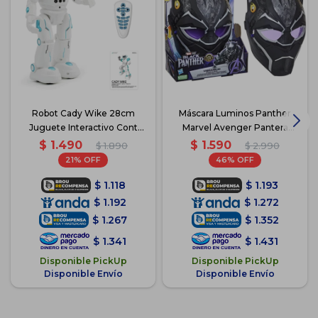
Robot Cady Wike 28cm
Máscara Luminos Panther
Juguete Interactivo Cont
Marvel Avenger Pantera
Remoto
Negra
$
1.490
$
1.590
$
1.890
$
2.990
21
46
$
1.118
$
1.193
$
1.192
$
1.272
$
1.267
$
1.352
$
1.341
$
1.431
Disponible PickUp
Disponible PickUp
Disponible Envío
Disponible Envío