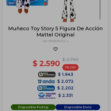
Muñeco Toy Story 5 Figura De Acción
Mattel Original
MABJKV32-J
$
2.790
$
2.590
7
$
1.943
$
2.072
$
2.202
$
2.331
Disponible PickUp
Disponible Envío