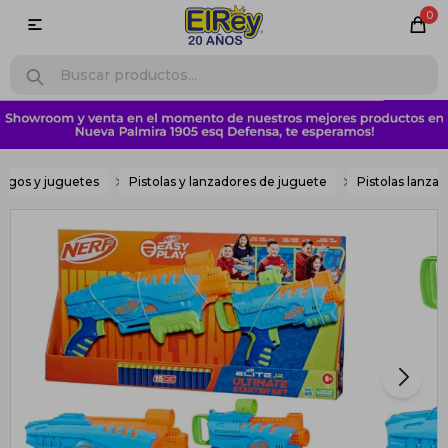
0

egos y juguetes
Pistolas y lanzadores de juguete
Pistolas lanza 