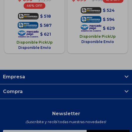
46
$
524
$
518
$
594
$
587
$
629
$
621
Disponible PickUp
Disponible Envío
Disponible PickUp
Disponible Envío
Empresa
Compra
Newsletter
¡Suscribite y recibí todas nuestras novedades!