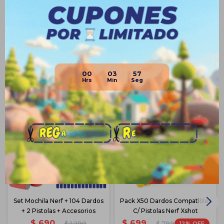
Medios de pago
Productos que te pueden interesar
00
03
56
Set Mochila Nerf + 104 Dardos
Pack X50 Dardos Compatibles
+ 2 Pistolas + Accesorios
C/ Pistolas Nerf Xshot
$
690
$
699
$
1.290
12
$
799