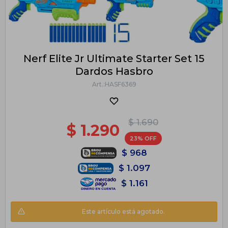
Nerf Elite Jr Ultimate Starter Set 15
Dardos Hasbro
HASF6369
$
1.690
$
1.290
23
$
968
$
1.097
$
1.161
Este artículo está agotado.