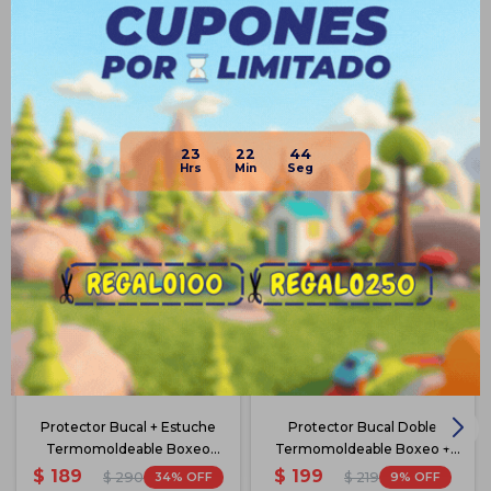
Productos que te pueden interesar
23
22
44
Protector Bucal + Estuche
Protector Bucal Doble
Termomoldeable Boxeo
Termomoldeable Boxeo +
Hockey
Estuche!
$
189
$
199
34
9
$
290
$
219