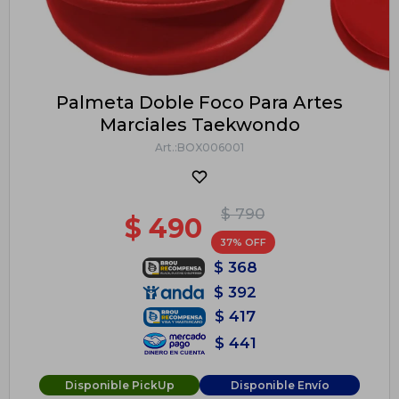
Palmeta Doble Foco Para Artes
Marciales Taekwondo
BOX006001
$
790
$
490
37
$
368
$
392
$
417
$
441
Disponible PickUp
Disponible Envío